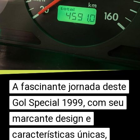
A fascinante jornada deste
A fascinante jornada deste
Gol Special 1999, com seu
Gol Special 1999, com seu
marcante design e
marcante design e
características únicas,
características únicas,