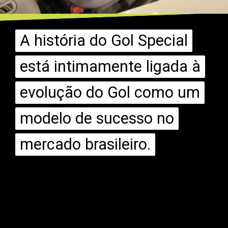
A história do Gol Special
A história do Gol Special
está intimamente ligada à
está intimamente ligada à
evolução do Gol como um
evolução do Gol como um
modelo de sucesso no
modelo de sucesso no
mercado brasileiro.
mercado brasileiro.