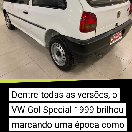
Dentre todas as versões, o
Dentre todas as versões, o
VW Gol Special 1999 brilhou
VW Gol Special 1999 brilhou
marcando uma época como
marcando uma época como