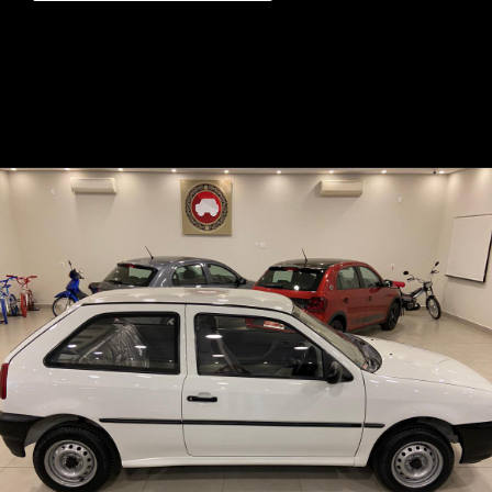
Opening
https://mundofixa.com.br/24-anos-depois-gol-special-1999-segue-com-4-mil-km-rodados/