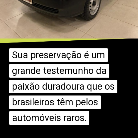
Sua preservação é um
Sua preservação é um
grande testemunho da
grande testemunho da
paixão duradoura que os
paixão duradoura que os
brasileiros têm pelos
brasileiros têm pelos
automóveis raros.
automóveis raros.