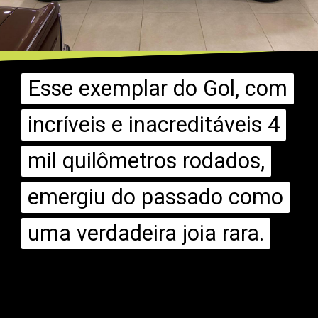
Esse exemplar do Gol, com
Esse exemplar do Gol, com
incríveis e inacreditáveis 4
incríveis e inacreditáveis 4
mil quilômetros rodados,
mil quilômetros rodados,
emergiu do passado como
emergiu do passado como
uma verdadeira joia rara.
uma verdadeira joia rara.