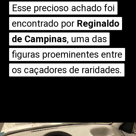
Esse precioso achado foi
Esse precioso achado foi
encontrado por
encontrado por
Reginaldo
Reginaldo
de Campinas
de Campinas
, uma das
, uma das
figuras proeminentes entre
figuras proeminentes entre
os caçadores de raridades.
os caçadores de raridades.
Opening
https://mundofixa.com.br/24-anos-depois-gol-special-1999-segue-com-4-mil-km-rodados/