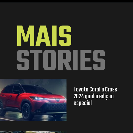
Opening
https://mundofixa.com.br/24-anos-depois-gol-special-1999-segue-com-4-mil-km-rodados/
MAIS
STORIES
Toyota Corolla Cross
2024 ganha edição
especial