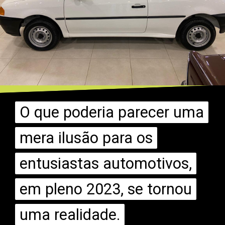
O que poderia parecer uma
O que poderia parecer uma
mera ilusão para os
mera ilusão para os
entusiastas automotivos,
entusiastas automotivos,
em pleno 2023, se tornou
em pleno 2023, se tornou
uma realidade.
uma realidade.