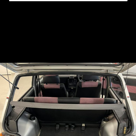
Opening
https://mundofixa.com.br/32-anos-depois-fiat-uno-brio-1991-segue-em-estado-de-0km-17-fotos/