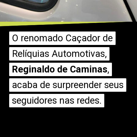
O renomado Caçador de
O renomado Caçador de
Relíquias Automotivas,
Relíquias Automotivas,
Reginaldo de Caminas
Reginaldo de Caminas
,
,
acaba de surpreender seus
acaba de surpreender seus
seguidores nas redes.
seguidores nas redes.