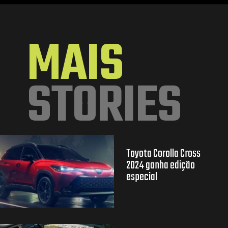
Opening
https://mundofixa.com.br/32-anos-depois-fiat-uno-brio-1991-segue-em-estado-de-0km-17-fotos/
MAIS
STORIES
Toyota Corolla Cross
2024 ganha edição
especial