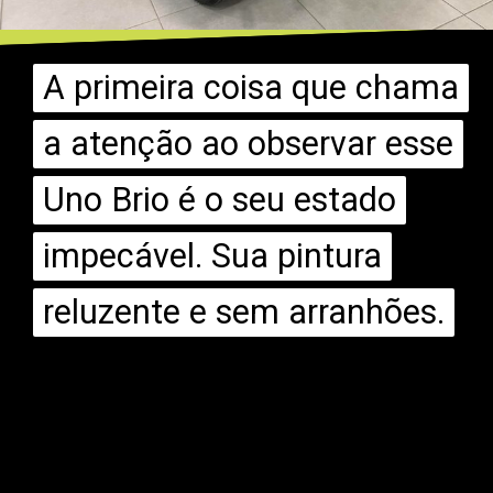
A primeira coisa que chama
A primeira coisa que chama
a atenção ao observar esse
a atenção ao observar esse
Uno Brio é o seu estado
Uno Brio é o seu estado
impecável. Sua pintura
impecável. Sua pintura
reluzente e sem arranhões.
reluzente e sem arranhões.