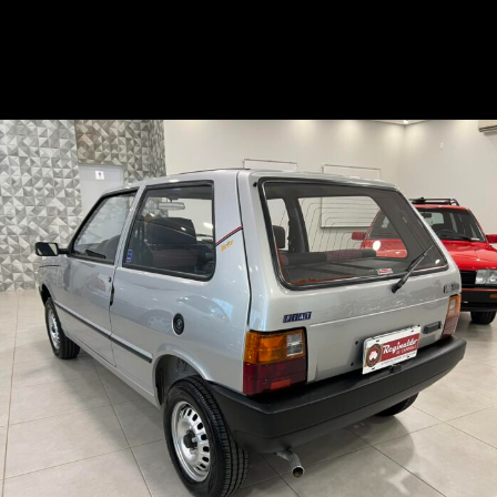
Opening
https://mundofixa.com.br/32-anos-depois-fiat-uno-brio-1991-segue-em-estado-de-0km-17-fotos/