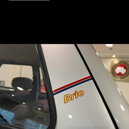
Opening
https://mundofixa.com.br/32-anos-depois-fiat-uno-brio-1991-segue-em-estado-de-0km-17-fotos/