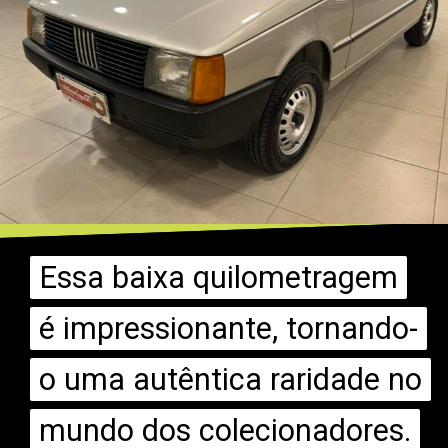
Essa baixa quilometragem
Essa baixa quilometragem
é impressionante, tornando-
é impressionante, tornando-
o uma autêntica raridade no
o uma autêntica raridade no
mundo dos colecionadores.
mundo dos colecionadores.