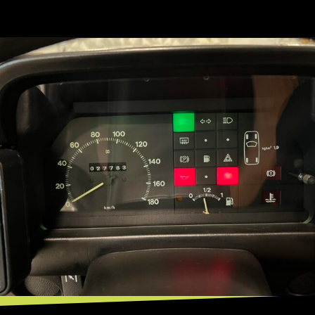
Opening
https://mundofixa.com.br/32-anos-depois-fiat-uno-brio-1991-segue-em-estado-de-0km-17-fotos/