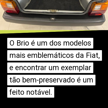
O Brio é um dos modelos
O Brio é um dos modelos
mais emblemáticos da Fiat,
mais emblemáticos da Fiat,
e encontrar um exemplar
e encontrar um exemplar
tão bem-preservado é um
tão bem-preservado é um
feito notável.
feito notável.