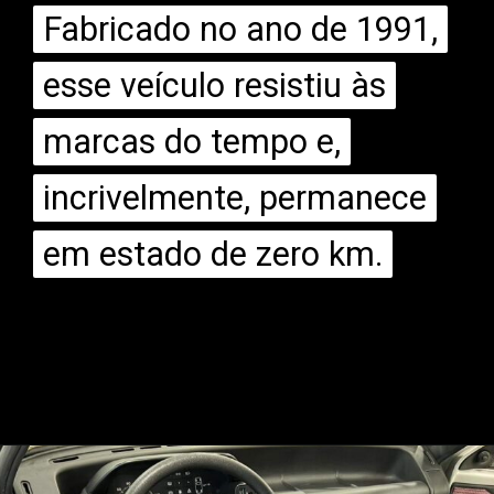
Fabricado no ano de 1991,
Fabricado no ano de 1991,
esse veículo resistiu às
esse veículo resistiu às
marcas do tempo e,
marcas do tempo e,
incrivelmente, permanece
incrivelmente, permanece
em estado de zero km.
em estado de zero km.
Opening
https://mundofixa.com.br/32-anos-depois-fiat-uno-brio-1991-segue-em-estado-de-0km-17-fotos/