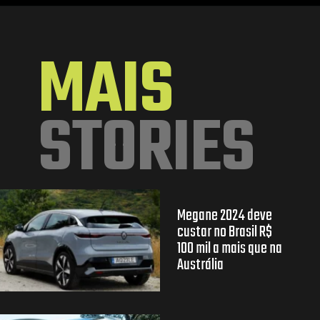
Opening
https://mundofixa.com.br/8-carros-esportivos-japoneses-que-voce-iria-gostar-de-ter-na-garagem/
MAIS
STORIES
Megane 2024 deve
custar no Brasil R$
100 mil a mais que na
Austrália