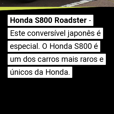
Honda S800 Roadster
Honda S800 Roadster
-
-
Este conversível japonês é
Este conversível japonês é
especial. O Honda S800 é
especial. O Honda S800 é
um dos carros mais raros e
um dos carros mais raros e
únicos da Honda.
únicos da Honda.