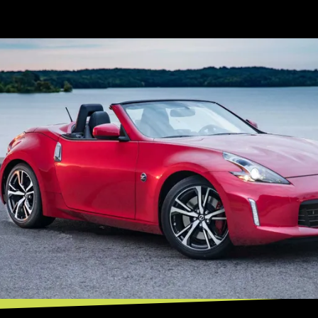
Opening
https://mundofixa.com.br/8-carros-esportivos-japoneses-que-voce-iria-gostar-de-ter-na-garagem/