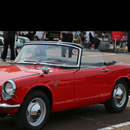
Opening
https://mundofixa.com.br/8-carros-esportivos-japoneses-que-voce-iria-gostar-de-ter-na-garagem/