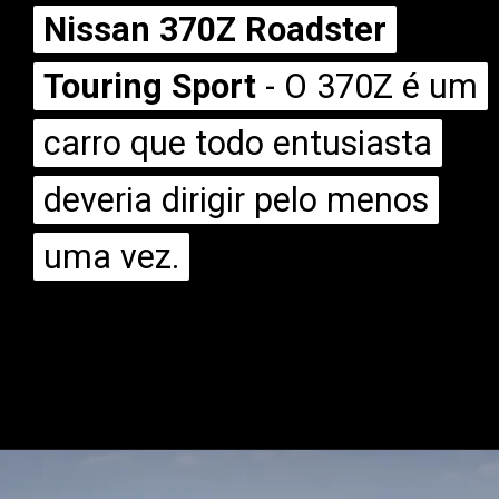
Nissan 370Z Roadster
Nissan 370Z Roadster
Touring Sport
Touring Sport
- O 370Z é um
- O 370Z é um
carro que todo entusiasta
carro que todo entusiasta
deveria dirigir pelo menos
deveria dirigir pelo menos
uma vez.
uma vez.
Opening
https://mundofixa.com.br/8-carros-esportivos-japoneses-que-voce-iria-gostar-de-ter-na-garagem/