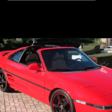
Opening
https://mundofixa.com.br/8-carros-esportivos-japoneses-que-voce-iria-gostar-de-ter-na-garagem/