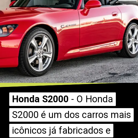
Honda S2000
Honda S2000
- O Honda
- O Honda
S2000 é um dos carros mais
S2000 é um dos carros mais
icônicos já fabricados e
icônicos já fabricados e