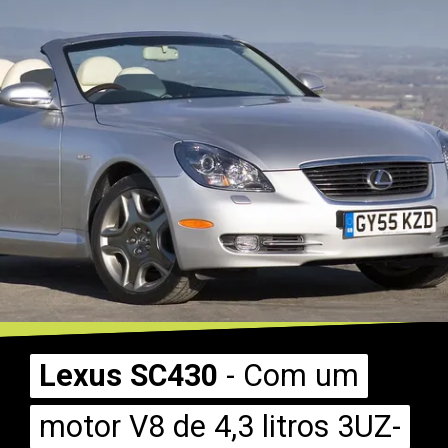
Lexus SC430
Lexus SC430
- Com um
- Com um
motor V8 de 4,3 litros 3UZ-
motor V8 de 4,3 litros 3UZ-