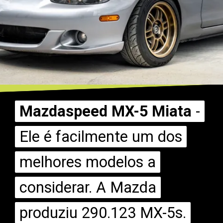
Mazdaspeed MX-5 Miata
Mazdaspeed MX-5 Miata
-
-
Ele é facilmente um dos
Ele é facilmente um dos
melhores modelos a
melhores modelos a
considerar. A Mazda
considerar. A Mazda
produziu 290.123 MX-5s.
produziu 290.123 MX-5s.