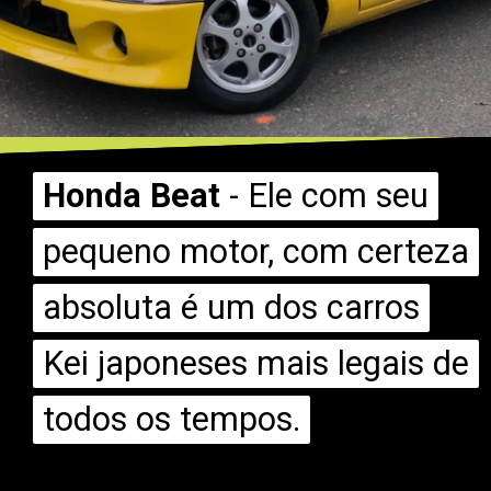
Honda Beat
Honda Beat
- Ele com seu
- Ele com seu
pequeno motor, com certeza
pequeno motor, com certeza
absoluta é um dos carros
absoluta é um dos carros
Kei japoneses mais legais de
Kei japoneses mais legais de
todos os tempos.
todos os tempos.