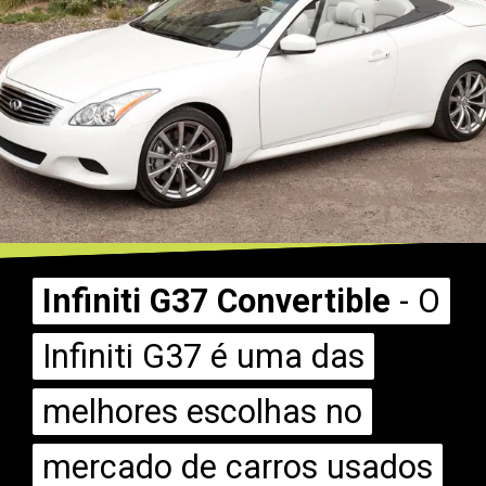
Infiniti G37 Convertible
Infiniti G37 Convertible
- O
- O
Infiniti G37 é uma das
Infiniti G37 é uma das
melhores escolhas no
melhores escolhas no
mercado de carros usados
mercado de carros usados