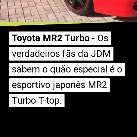
Toyota MR2 Turbo
Toyota MR2 Turbo
- Os
- Os
verdadeiros fãs da JDM
verdadeiros fãs da JDM
sabem o quão especial é o
sabem o quão especial é o
esportivo japonês MR2
esportivo japonês MR2
Turbo T-top.
Turbo T-top.