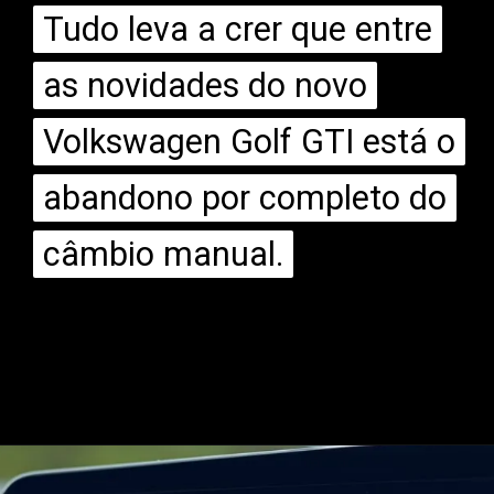
Tudo leva a crer que entre
Tudo leva a crer que entre
as novidades do novo
as novidades do novo
Volkswagen Golf GTI está o
Volkswagen Golf GTI está o
abandono por completo do
abandono por completo do
câmbio manual.
câmbio manual.
Opening
https://mundofixa.com.br/8-coisas-para-esperar-do-novo-vw-golf-gti-2024/