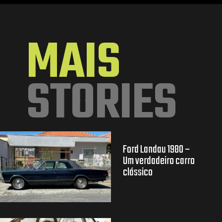
Opening
https://mundofixa.com.br/8-coisas-para-esperar-do-novo-vw-golf-gti-2024/
MAIS
STORIES
Ford Landau 1980 –
Um verdadeiro carro
clássico