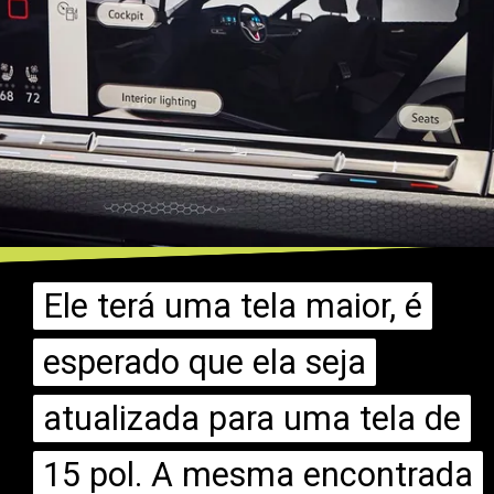
Ele terá uma tela maior, é
Ele terá uma tela maior, é
esperado que ela seja
esperado que ela seja
atualizada para uma tela de
atualizada para uma tela de
15 pol. A mesma encontrada
15 pol. A mesma encontrada