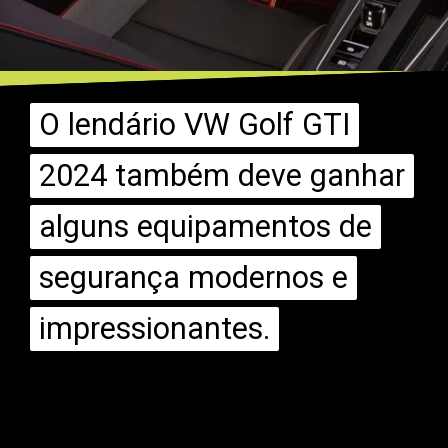
O lendário VW Golf GTI
O lendário VW Golf GTI
2024 também deve ganhar
2024 também deve ganhar
alguns equipamentos de
alguns equipamentos de
segurança modernos e
segurança modernos e
impressionantes.
impressionantes.