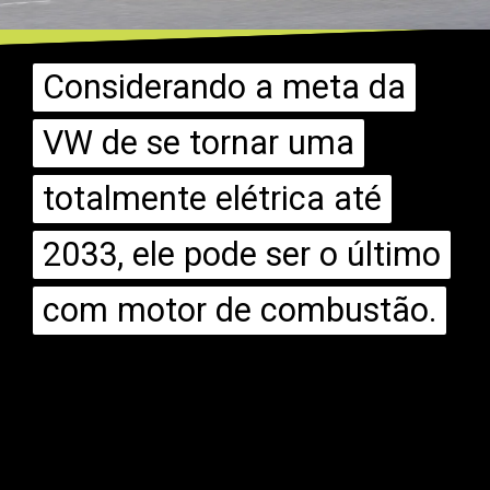
Considerando a meta da
Considerando a meta da
VW de se tornar uma
VW de se tornar uma
totalmente elétrica até
totalmente elétrica até
2033, ele pode ser o último
2033, ele pode ser o último
com motor de combustão.
com motor de combustão.