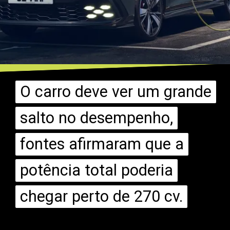
O carro deve ver um grande
O carro deve ver um grande
salto no desempenho,
salto no desempenho,
fontes afirmaram que a
fontes afirmaram que a
potência total poderia
potência total poderia
chegar perto de 270 cv.
chegar perto de 270 cv.