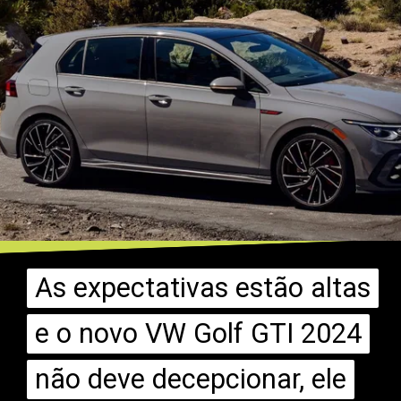
As expectativas estão altas
As expectativas estão altas
e o novo VW Golf GTI 2024
e o novo VW Golf GTI 2024
não deve decepcionar, ele
não deve decepcionar, ele