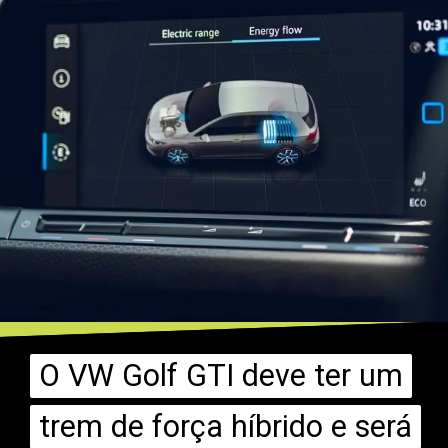
O VW Golf GTI deve ter um
O VW Golf GTI deve ter um
trem de força híbrido e será
trem de força híbrido e será