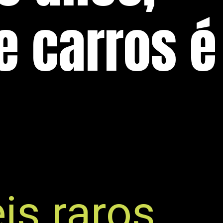
e carros é
is raros