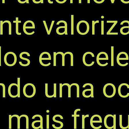
nte valoriz
os em cele
ndo uma oc
 mais freq