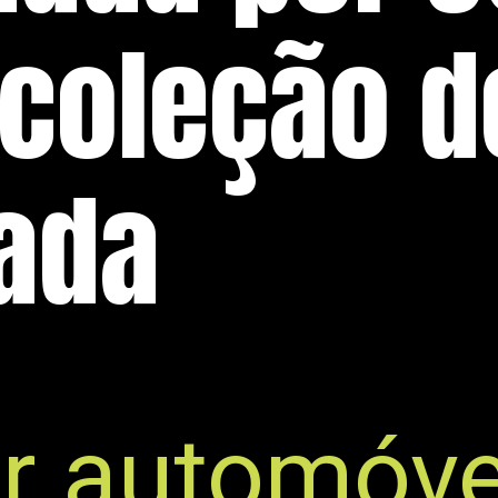
 coleção d
ada
r automóve