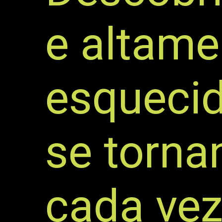
e altame
esquecid
se torna
cada vez