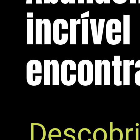
incrível
encontr
Descobri