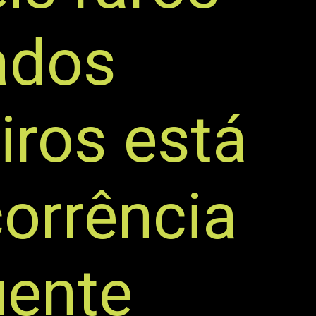
ados
iros está
orrência
uente