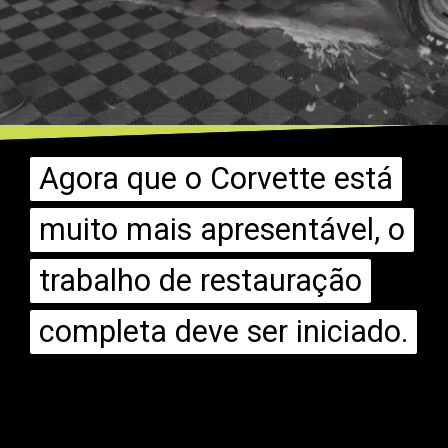
Agora que o Corvette está
Agora que o Corvette está
muito mais apresentável, o
muito mais apresentável, o
trabalho de restauração
trabalho de restauração
completa deve ser iniciado.
completa deve ser iniciado.