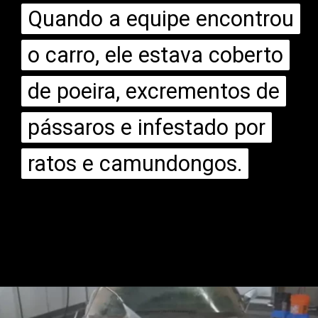
Quando a equipe encontrou
Quando a equipe encontrou
o carro, ele estava coberto
o carro, ele estava coberto
de poeira, excrementos de
de poeira, excrementos de
pássaros e infestado por
pássaros e infestado por
ratos e camundongos.
ratos e camundongos.
Opening
https://mundofixa.com.br/abandonado-por-34-anos-raro-chevrolet-corvette-1974-e-resgatado/