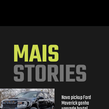
Opening
https://mundofixa.com.br/abandonado-por-34-anos-raro-chevrolet-corvette-1974-e-resgatado/
MAIS
STORIES
Nova pickup Ford
Maverick ganha
upgrade brutal