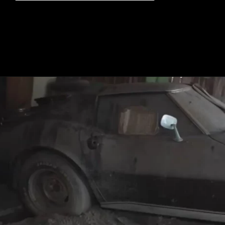
Opening
https://mundofixa.com.br/abandonado-por-34-anos-raro-chevrolet-corvette-1974-e-resgatado/