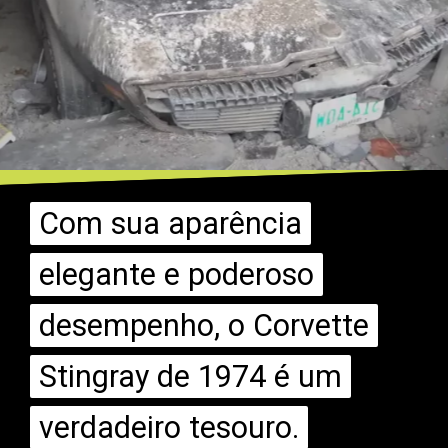
Com sua aparência
Com sua aparência
elegante e poderoso
elegante e poderoso
desempenho, o Corvette
desempenho, o Corvette
Stingray de 1974 é um
Stingray de 1974 é um
verdadeiro tesouro.
verdadeiro tesouro.