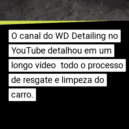
O canal do WD Detailing no
O canal do WD Detailing no
YouTube detalhou em um
YouTube detalhou em um
longo vídeo todo o processo
longo vídeo todo o processo
de resgate e limpeza do
de resgate e limpeza do
carro.
carro.