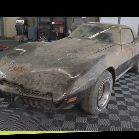
Opening
https://mundofixa.com.br/abandonado-por-34-anos-raro-chevrolet-corvette-1974-e-resgatado/