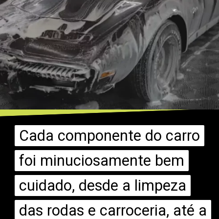
Cada componente do carro
Cada componente do carro
foi minuciosamente bem
foi minuciosamente bem
cuidado, desde a limpeza
cuidado, desde a limpeza
das rodas e carroceria, até a
das rodas e carroceria, até a