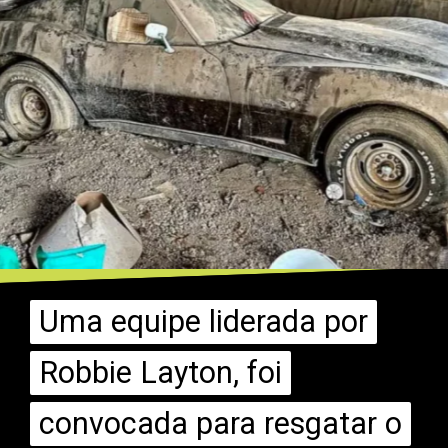
Uma equipe liderada por
Uma equipe liderada por
Robbie Layton, foi
Robbie Layton, foi
convocada para resgatar o
convocada para resgatar o