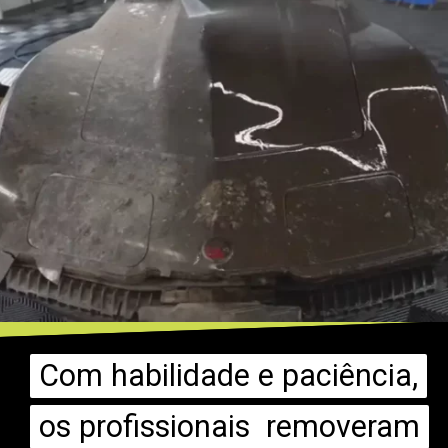
Com habilidade e paciência,
Com habilidade e paciência,
os profissionais removeram
os profissionais removeram