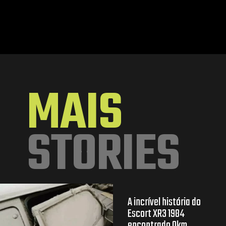
Opening
https://mundofixa.com.br/avaliado-em-r-150-mil-ford-landau-1976-segue-em-estado-de-0km-e-original-de-fabrica/
MAIS
STORIES
A incrível história do
Escort XR3 1984
encontrado 0km