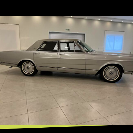
Opening
https://mundofixa.com.br/avaliado-em-r-150-mil-ford-landau-1976-segue-em-estado-de-0km-e-original-de-fabrica/