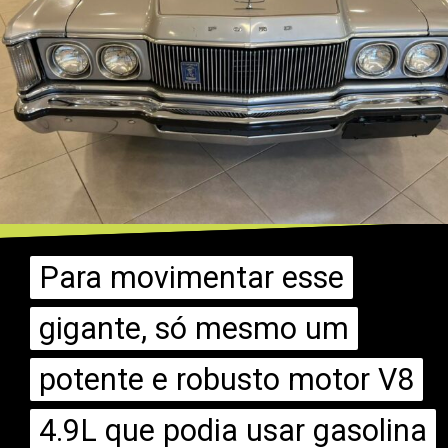
Para movimentar esse
Para movimentar esse
gigante, só mesmo um
gigante, só mesmo um
potente e robusto motor V8
potente e robusto motor V8
4.9L que podia usar gasolina
4.9L que podia usar gasolina