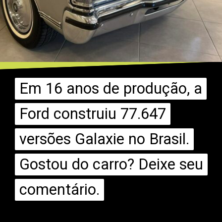
Em 16 anos de produção, a
Em 16 anos de produção, a
Ford construiu 77.647
Ford construiu 77.647
versões Galaxie no Brasil.
versões Galaxie no Brasil.
Gostou do carro? Deixe seu
Gostou do carro? Deixe seu
comentário.
comentário.