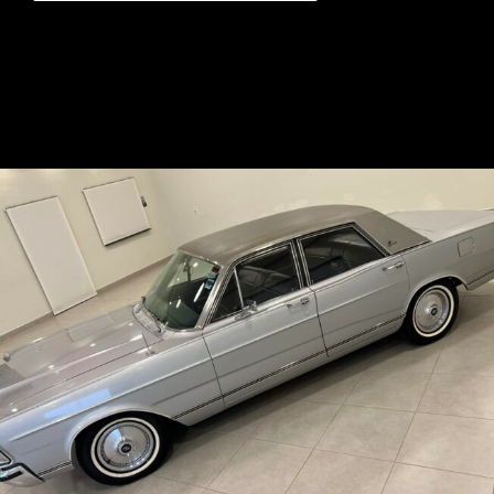
Opening
https://mundofixa.com.br/avaliado-em-r-150-mil-ford-landau-1976-segue-em-estado-de-0km-e-original-de-fabrica/