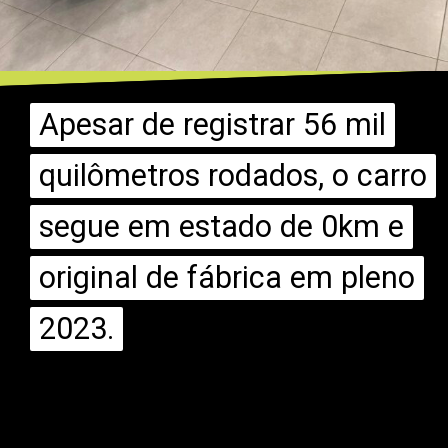
Apesar de registrar 56 mil
Apesar de registrar 56 mil
quilômetros rodados, o carro
quilômetros rodados, o carro
segue em estado de 0km e
segue em estado de 0km e
original de fábrica em pleno
original de fábrica em pleno
2023.
2023.