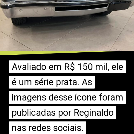
Avaliado em R$ 150 mil, ele
Avaliado em R$ 150 mil, ele
é um série prata. As
é um série prata. As
imagens desse ícone foram
imagens desse ícone foram
publicadas por Reginaldo
publicadas por Reginaldo
nas redes sociais.
nas redes sociais.