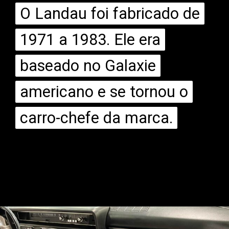
O Landau foi fabricado de
O Landau foi fabricado de
1971 a 1983. Ele era
1971 a 1983. Ele era
baseado no Galaxie
baseado no Galaxie
americano e se tornou o
americano e se tornou o
carro-chefe da marca.
carro-chefe da marca.
Opening
https://mundofixa.com.br/avaliado-em-r-150-mil-ford-landau-1976-segue-em-estado-de-0km-e-original-de-fabrica/