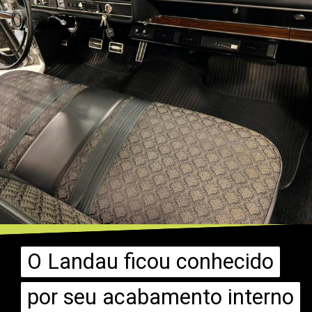
O Landau ficou conhecido
O Landau ficou conhecido
por seu acabamento interno
por seu acabamento interno