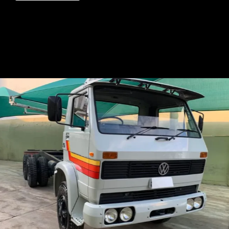
Opening
https://mundofixa.com.br/raro-caminhao-vw-a-alcool-0km-esta-desde-1988-guardado-em-garagem-22-fotos/