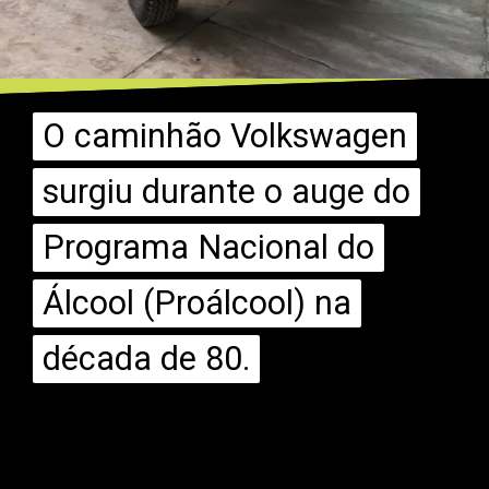
O caminhão Volkswagen
O caminhão Volkswagen
surgiu durante o auge do
surgiu durante o auge do
Programa Nacional do
Programa Nacional do
Álcool (Proálcool) na
Álcool (Proálcool) na
década de 80.
década de 80.