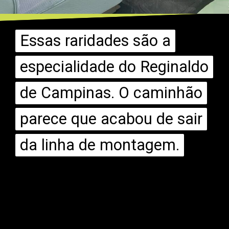
Essas raridades são a
Essas raridades são a
especialidade do Reginaldo
especialidade do Reginaldo
de Campinas. O caminhão
de Campinas. O caminhão
parece que acabou de sair
parece que acabou de sair
da linha de montagem.
da linha de montagem.