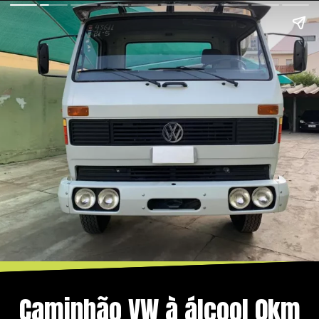
Caminhão VW à álcool 0km