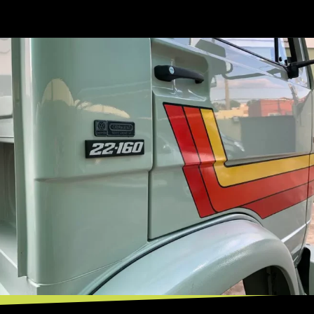
Opening
https://mundofixa.com.br/raro-caminhao-vw-a-alcool-0km-esta-desde-1988-guardado-em-garagem-22-fotos/