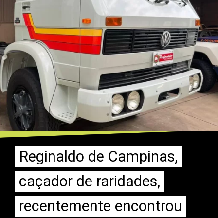
Reginaldo de Campinas,
Reginaldo de Campinas,
caçador de raridades,
caçador de raridades,
recentemente encontrou
recentemente encontrou