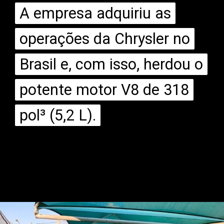
A empresa adquiriu as
A empresa adquiriu as
operações da Chrysler no
operações da Chrysler no
Brasil e, com isso, herdou o
Brasil e, com isso, herdou o
potente motor V8 de 318
potente motor V8 de 318
pol³ (5,2 L).
pol³ (5,2 L).
Opening
https://mundofixa.com.br/raro-caminhao-vw-a-alcool-0km-esta-desde-1988-guardado-em-garagem-22-fotos/