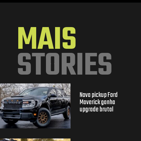
Opening
https://mundofixa.com.br/raro-caminhao-vw-a-alcool-0km-esta-desde-1988-guardado-em-garagem-22-fotos/
MAIS
STORIES
Nova pickup Ford
Maverick ganha
upgrade brutal