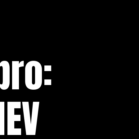
bro:
HEV