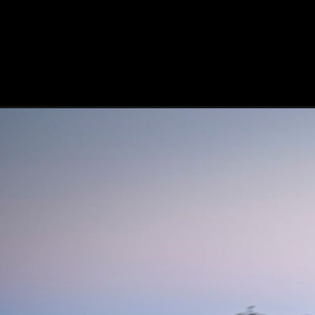
Opening
https://mundofixa.com.br/chega-em-outubro-audi-q