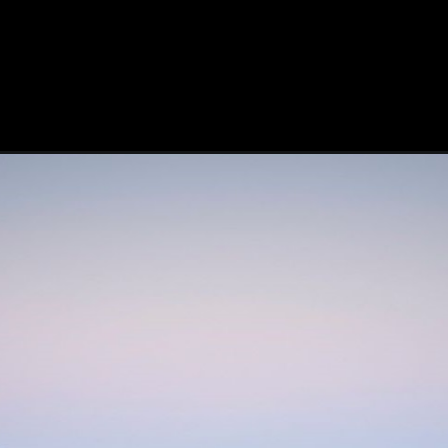
3-2026-phev-deve-impactar/