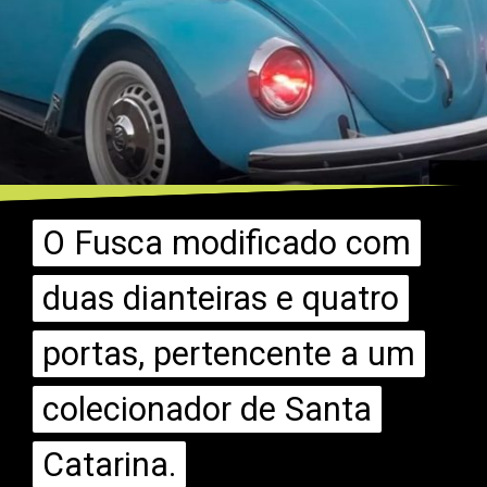
O Fusca modificado com
O Fusca modificado com
duas dianteiras e quatro
duas dianteiras e quatro
portas, pertencente a um
portas, pertencente a um
colecionador de Santa
colecionador de Santa
Catarina.
Catarina.