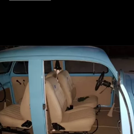
Opening
https://mundofixa.com.br/criado-por-brasileiro-vw-fusca-duas-caras-chama-a-atencao-nas-ruas-de-balneario-camboriu/