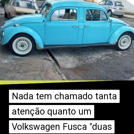
Nada tem chamado tanta
Nada tem chamado tanta
atenção quanto um
atenção quanto um
Volkswagen Fusca "duas
Volkswagen Fusca "duas