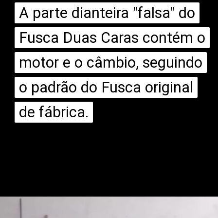
A parte dianteira "falsa" do
A parte dianteira "falsa" do
Fusca Duas Caras contém o
Fusca Duas Caras contém o
motor e o câmbio, seguindo
motor e o câmbio, seguindo
o padrão do Fusca original
o padrão do Fusca original
de fábrica.
de fábrica.
Opening
https://mundofixa.com.br/criado-por-brasileiro-vw-fusca-duas-caras-chama-a-atencao-nas-ruas-de-balneario-camboriu/