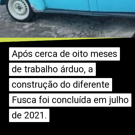
Após cerca de oito meses
Após cerca de oito meses
de trabalho árduo, a
de trabalho árduo, a
construção do diferente
construção do diferente
Fusca foi concluída em julho
Fusca foi concluída em julho
de 2021.
de 2021.