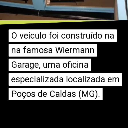
O veículo foi construído na
O veículo foi construído na
na famosa Wiermann
na famosa Wiermann
Garage, uma oficina
Garage, uma oficina
especializada localizada em
especializada localizada em
Poços de Caldas (MG).
Poços de Caldas (MG).