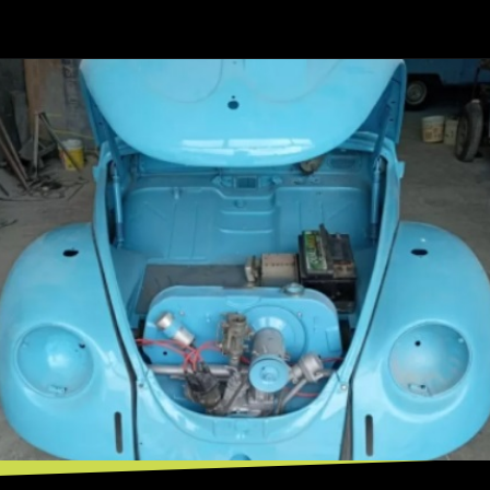
Opening
https://mundofixa.com.br/criado-por-brasileiro-vw-fusca-duas-caras-chama-a-atencao-nas-ruas-de-balneario-camboriu/