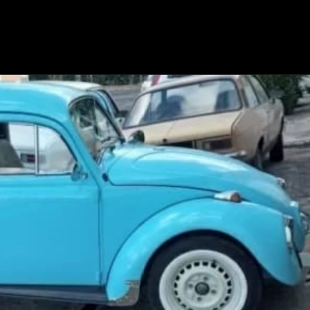
Opening
https://mundofixa.com.br/criado-por-brasileiro-vw-fusca-duas-caras-chama-a-atencao-nas-ruas-de-balneario-camboriu/