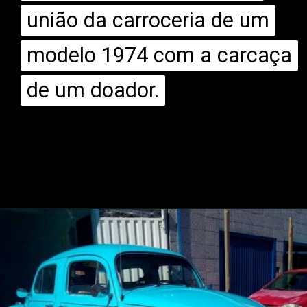
união da carroceria de um
união da carroceria de um
modelo 1974 com a carcaça
modelo 1974 com a carcaça
de um doador.
de um doador.
Opening
https://mundofixa.com.br/criado-por-brasileiro-vw-fusca-duas-caras-chama-a-atencao-nas-ruas-de-balneario-camboriu/