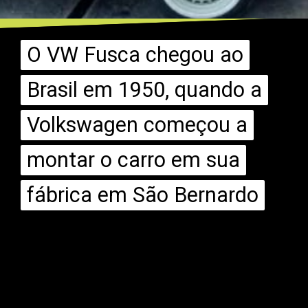
O VW Fusca chegou ao
O VW Fusca chegou ao
Brasil em 1950, quando a
Brasil em 1950, quando a
Volkswagen começou a
Volkswagen começou a
montar o carro em sua
montar o carro em sua
fábrica em São Bernardo
fábrica em São Bernardo