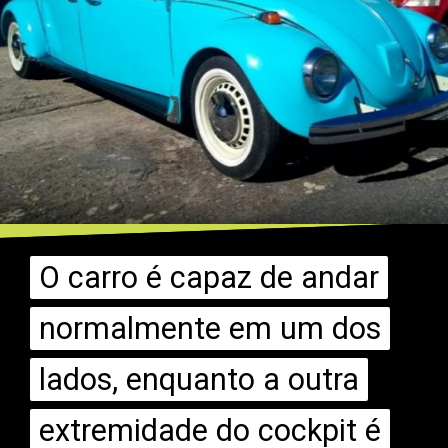
O carro é capaz de andar
O carro é capaz de andar
normalmente em um dos
normalmente em um dos
lados, enquanto a outra
lados, enquanto a outra
extremidade do cockpit é
extremidade do cockpit é