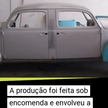
A produção foi feita sob
A produção foi feita sob
encomenda e envolveu a
encomenda e envolveu a