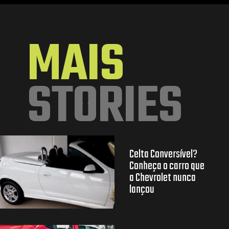
Opening
https://mundofixa.com.br/criado-por-brasileiro-vw-fusca-duas-caras-chama-a-atencao-nas-ruas-de-balneario-camboriu/
MAIS
STORIES
Celta Conversível?
Conheça o carro que
a Chevrolet nunca
lançou