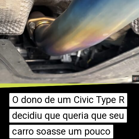
O dono de um Civic Type R
O dono de um Civic Type R
decidiu que queria que seu
decidiu que queria que seu
carro soasse um pouco
carro soasse um pouco