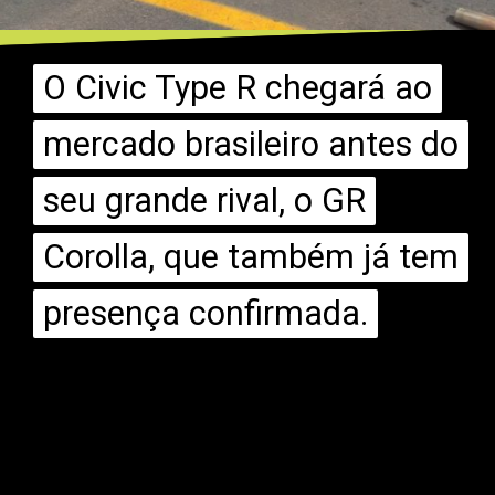
O Civic Type R chegará ao
O Civic Type R chegará ao
mercado brasileiro antes do
mercado brasileiro antes do
seu grande rival, o GR
seu grande rival, o GR
Corolla, que também já tem
Corolla, que também já tem
presença confirmada.
presença confirmada.