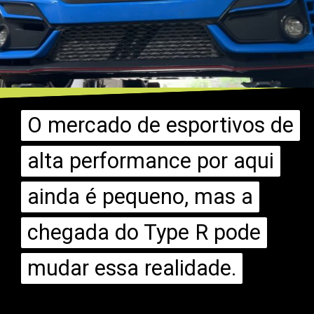
O mercado de esportivos de
O mercado de esportivos de
alta performance por aqui
alta performance por aqui
ainda é pequeno, mas a
ainda é pequeno, mas a
chegada do Type R pode
chegada do Type R pode
mudar essa realidade.
mudar essa realidade.