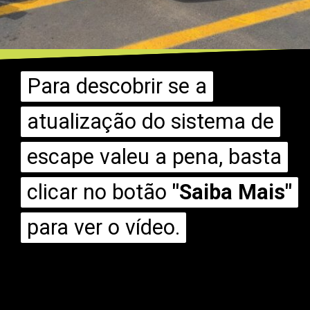
Para descobrir se a
Para descobrir se a
atualização do sistema de
atualização do sistema de
escape valeu a pena, basta
escape valeu a pena, basta
clicar no botão
clicar no botão
"Saiba Mais"
"Saiba Mais"
para ver o vídeo.
para ver o vídeo.