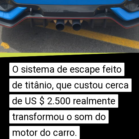
O sistema de escape feito
O sistema de escape feito
de titânio, que custou cerca
de titânio, que custou cerca
de US $ 2.500 realmente
de US $ 2.500 realmente
transformou o som do
transformou o som do
motor do carro.
motor do carro.