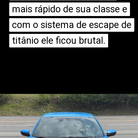
mais rápido de sua classe e
mais rápido de sua classe e
com o sistema de escape de
com o sistema de escape de
titânio ele ficou brutal.
titânio ele ficou brutal.
Opening
https://mundofixa.com.br/honda-civic-type-r-ganha-sistema-de-escape-de-titanio-incrivelmente-brutal/