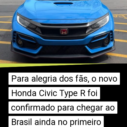
Para alegria dos fãs, o novo
Para alegria dos fãs, o novo
Honda Civic Type R foi
Honda Civic Type R foi
confirmado para chegar ao
confirmado para chegar ao
Brasil ainda no primeiro
Brasil ainda no primeiro