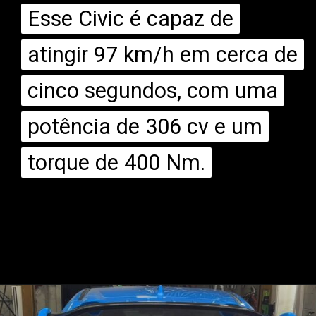
Esse Civic é capaz de
Esse Civic é capaz de
atingir 97 km/h em cerca de
atingir 97 km/h em cerca de
cinco segundos, com uma
cinco segundos, com uma
potência de 306 cv e um
potência de 306 cv e um
torque de 400 Nm.
torque de 400 Nm.
Opening
https://mundofixa.com.br/honda-civic-type-r-ganha-sistema-de-escape-de-titanio-incrivelmente-brutal/