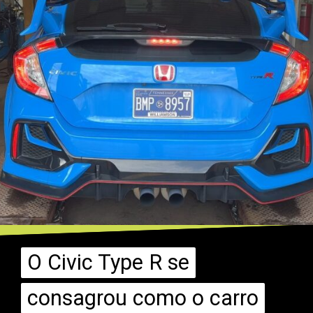
O Civic Type R se
O Civic Type R se
consagrou como o carro
consagrou como o carro