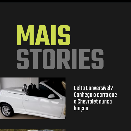
Opening
https://mundofixa.com.br/honda-civic-type-r-ganha-sistema-de-escape-de-titanio-incrivelmente-brutal/
MAIS
STORIES
Celta Conversível?
Conheça o carro que
a Chevrolet nunca
lançou