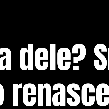
a dele? 
o renasc