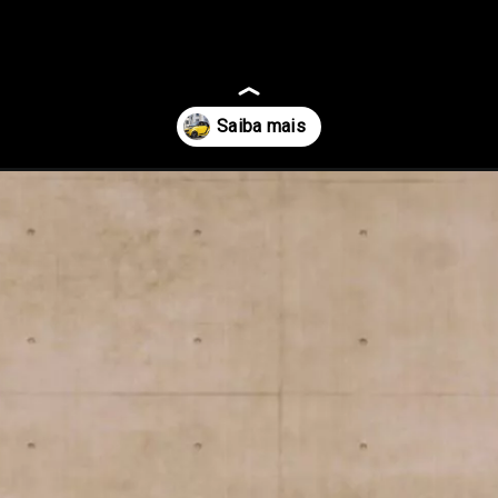
-renasce-como-eletrico/