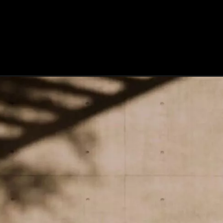
Opening
https://mundofixa.com.br/lembra-dele-smart-fortwo