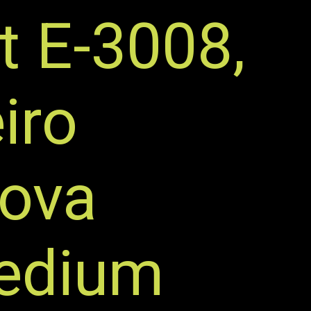
 E-3008,
iro
nova
Medium