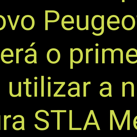
vo Peugeot
será o prime
 utilizar a 
tura STLA 