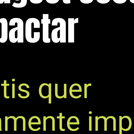
pactar
tis quer
vamente imp