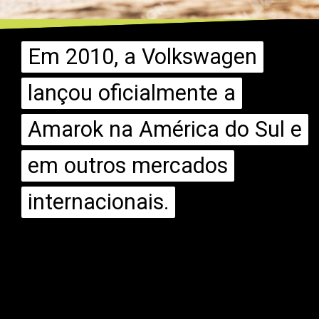
Em 2010, a Volkswagen
Em 2010, a Volkswagen
lançou oficialmente a
lançou oficialmente a
Amarok na América do Sul e
Amarok na América do Sul e
em outros mercados
em outros mercados
internacionais.
internacionais.