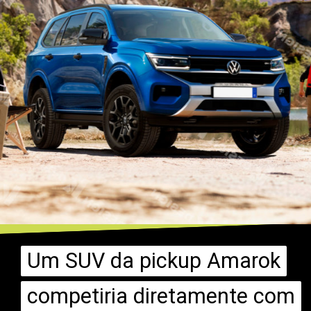
Um SUV da pickup Amarok
Um SUV da pickup Amarok
competiria diretamente com
competiria diretamente com