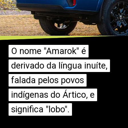
O nome "Amarok" é
O nome "Amarok" é
derivado da língua inuíte,
derivado da língua inuíte,
falada pelos povos
falada pelos povos
indígenas do Ártico, e
indígenas do Ártico, e
significa "lobo".
significa "lobo".