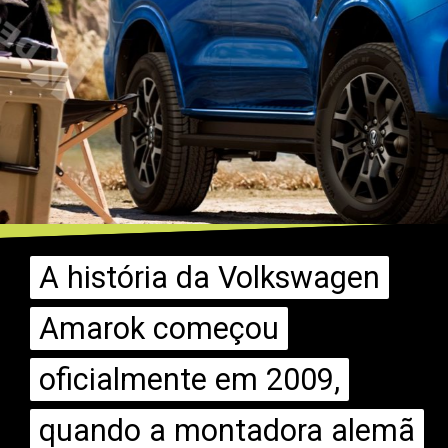
A história da Volkswagen
A história da Volkswagen
Amarok começou
Amarok começou
oficialmente em 2009,
oficialmente em 2009,
quando a montadora alemã
quando a montadora alemã