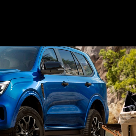
Opening
https://mundofixa.com.br/desenvolvido-digitalmente-suv-da-vw-amarok-poderia-tirar-o-sono-da-toyota-sw4/