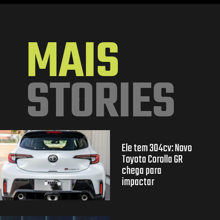
Opening
https://mundofixa.com.br/desenvolvido-digitalmente-suv-da-vw-amarok-poderia-tirar-o-sono-da-toyota-sw4/
MAIS
STORIES
Ele tem 304cv: Novo
Toyota Corolla GR
chega para
impactar