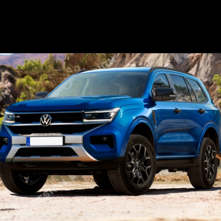
Opening
https://mundofixa.com.br/desenvolvido-digitalmente-suv-da-vw-amarok-poderia-tirar-o-sono-da-toyota-sw4/