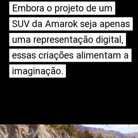
Embora o projeto de um
Embora o projeto de um
SUV da Amarok seja apenas
SUV da Amarok seja apenas
uma representação digital,
uma representação digital,
essas criações alimentam a
essas criações alimentam a
imaginação.
imaginação.
Opening
https://mundofixa.com.br/desenvolvido-digitalmente-suv-da-vw-amarok-poderia-tirar-o-sono-da-toyota-sw4/