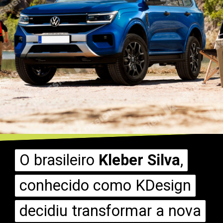
O brasileiro
O brasileiro
Kleber Silva
Kleber Silva
,
,
conhecido como KDesign
conhecido como KDesign
decidiu transformar a nova
decidiu transformar a nova