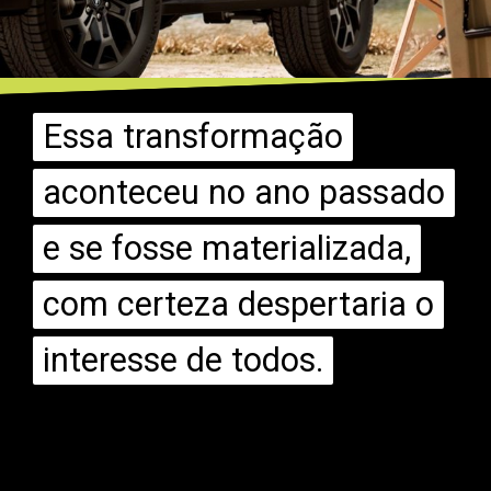
Essa transformação
Essa transformação
aconteceu no ano passado
aconteceu no ano passado
e se fosse materializada,
e se fosse materializada,
com certeza despertaria o
com certeza despertaria o
interesse de todos.
interesse de todos.