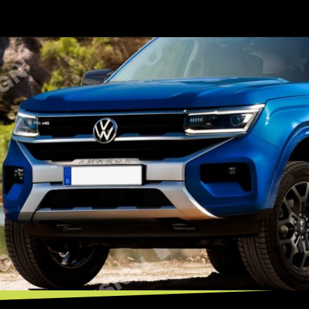
Opening
https://mundofixa.com.br/desenvolvido-digitalmente-suv-da-vw-amarok-poderia-tirar-o-sono-da-toyota-sw4/