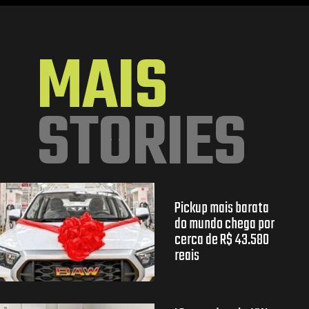
Opening
https://mundofixa.com.br/chevrolet-opala-coupe-1977-vai-parar-nos-eua-e-acaba-vendida-por-cerca-de-r-85-mil-23-fotos/
MAIS
STORIES
Pickup mais barata
do mundo chega por
cerca de R$ 43.580
reais