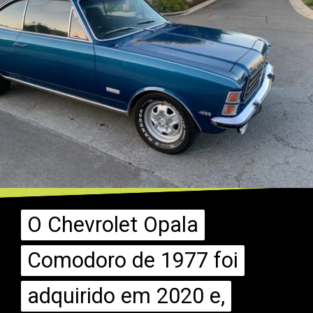
O Chevrolet Opala
O Chevrolet Opala
Comodoro de 1977 foi
Comodoro de 1977 foi
adquirido em 2020 e,
adquirido em 2020 e,