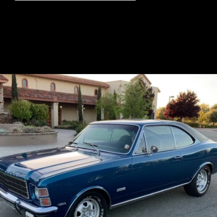
Opening
https://mundofixa.com.br/chevrolet-opala-coupe-1977-vai-parar-nos-eua-e-acaba-vendida-por-cerca-de-r-85-mil-23-fotos/