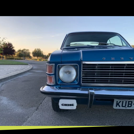
Opening
https://mundofixa.com.br/chevrolet-opala-coupe-1977-vai-parar-nos-eua-e-acaba-vendida-por-cerca-de-r-85-mil-23-fotos/