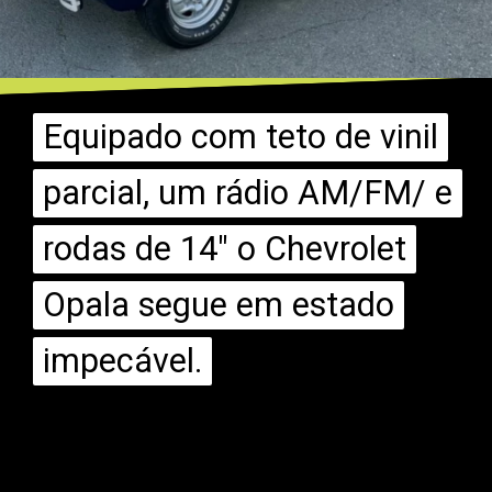
Equipado com teto de vinil
Equipado com teto de vinil
parcial, um rádio AM/FM/ e
parcial, um rádio AM/FM/ e
rodas de 14" o Chevrolet
rodas de 14" o Chevrolet
Opala segue em estado
Opala segue em estado
impecável.
impecável.