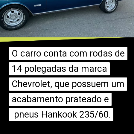
O carro conta com rodas de
O carro conta com rodas de
14 polegadas da marca
14 polegadas da marca
Chevrolet, que possuem um
Chevrolet, que possuem um
acabamento prateado e
acabamento prateado e
pneus Hankook 235/60.
pneus Hankook 235/60.