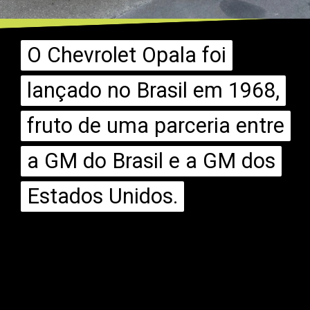
O Chevrolet Opala foi
O Chevrolet Opala foi
lançado no Brasil em 1968,
lançado no Brasil em 1968,
fruto de uma parceria entre
fruto de uma parceria entre
a GM do Brasil e a GM dos
a GM do Brasil e a GM dos
Estados Unidos.
Estados Unidos.