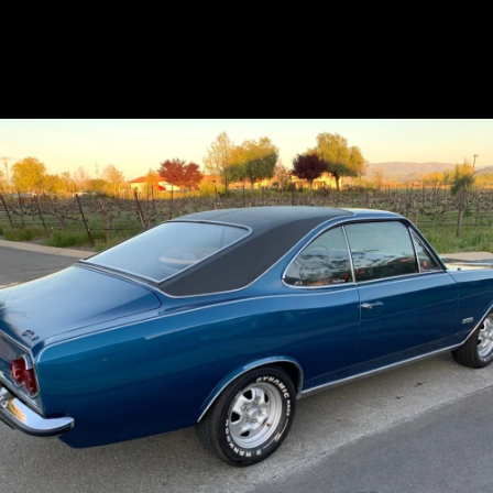
Opening
https://mundofixa.com.br/chevrolet-opala-coupe-1977-vai-parar-nos-eua-e-acaba-vendida-por-cerca-de-r-85-mil-23-fotos/