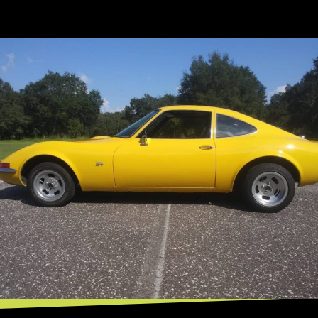
Opening
https://mundofixa.com.br/opel-gt-conheca-o-pequeno-corvette-que-encantou-a-europa/