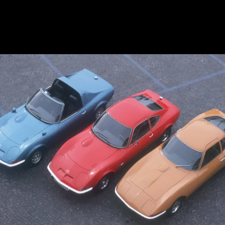
Opening
https://mundofixa.com.br/opel-gt-conheca-o-pequeno-corvette-que-encantou-a-europa/