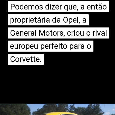
Podemos dizer que, a então
Podemos dizer que, a então
proprietária da Opel, a
proprietária da Opel, a
General Motors, criou o rival
General Motors, criou o rival
europeu perfeito para o
europeu perfeito para o
Corvette.
Corvette.
Opening
https://mundofixa.com.br/opel-gt-conheca-o-pequeno-corvette-que-encantou-a-europa/