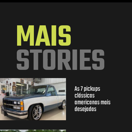
Opening
https://mundofixa.com.br/opel-gt-conheca-o-pequeno-corvette-que-encantou-a-europa/
MAIS
STORIES
As 7 pickups
clássicas
americanas mais
desejadas