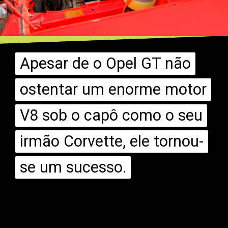
Apesar de o Opel GT não
Apesar de o Opel GT não
ostentar um enorme motor
ostentar um enorme motor
V8 sob o capô como o seu
V8 sob o capô como o seu
irmão Corvette, ele tornou-
irmão Corvette, ele tornou-
se um sucesso.
se um sucesso.