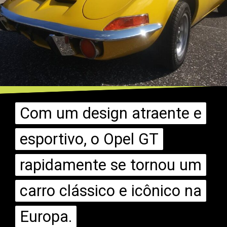
Com um design atraente e
Com um design atraente e
esportivo, o Opel GT
esportivo, o Opel GT
rapidamente se tornou um
rapidamente se tornou um
carro clássico e icônico na
carro clássico e icônico na
Europa.
Europa.