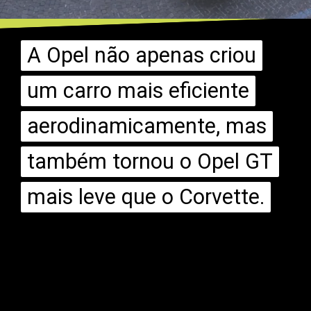
A Opel não apenas criou
A Opel não apenas criou
um carro mais eficiente
um carro mais eficiente
aerodinamicamente, mas
aerodinamicamente, mas
também tornou o Opel GT
também tornou o Opel GT
mais leve que o Corvette.
mais leve que o Corvette.