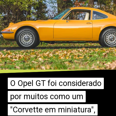
O Opel GT foi considerado
O Opel GT foi considerado
por muitos como um
por muitos como um
"Corvette em miniatura",
"Corvette em miniatura",