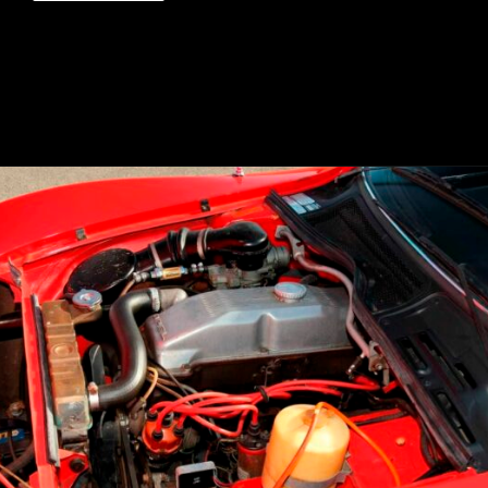
Opening
https://mundofixa.com.br/opel-gt-conheca-o-pequeno-corvette-que-encantou-a-europa/