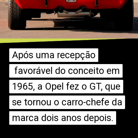
Após uma recepção
Após uma recepção
favorável do conceito em
favorável do conceito em
1965, a Opel fez o GT, que
1965, a Opel fez o GT, que
se tornou o carro-chefe da
se tornou o carro-chefe da
marca dois anos depois.
marca dois anos depois.