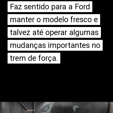
Faz sentido para a Ford
Faz sentido para a Ford
manter o modelo fresco e
manter o modelo fresco e
talvez até operar algumas
talvez até operar algumas
mudanças importantes no
mudanças importantes no
trem de força.
trem de força.
Opening
https://mundofixa.com.br/para-impactar-nova-geracao-de-suv-da-ford-surge-de-forma-magistral/