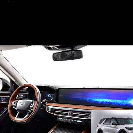
Opening
https://mundofixa.com.br/para-impactar-nova-geracao-de-suv-da-ford-surge-de-forma-magistral/