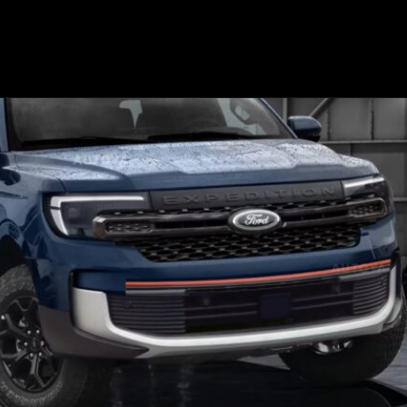
Opening
https://mundofixa.com.br/para-impactar-nova-geracao-de-suv-da-ford-surge-de-forma-magistral/