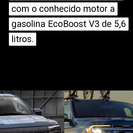
com o conhecido motor a
com o conhecido motor a
gasolina EcoBoost V3 de 5,6
gasolina EcoBoost V3 de 5,6
litros.
litros.
Opening
https://mundofixa.com.br/para-impactar-nova-geracao-de-suv-da-ford-surge-de-forma-magistral/