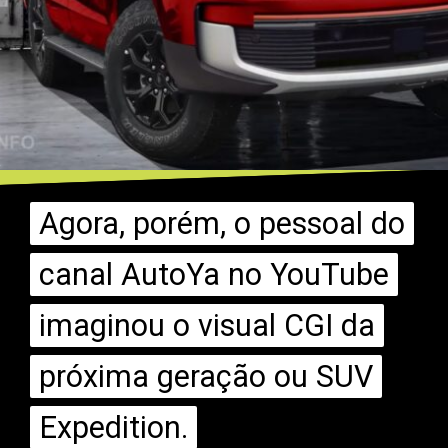
Agora, porém, o pessoal do
Agora, porém, o pessoal do
canal AutoYa no YouTube
canal AutoYa no YouTube
imaginou o visual CGI da
imaginou o visual CGI da
próxima geração ou SUV
próxima geração ou SUV
Expedition.
Expedition.