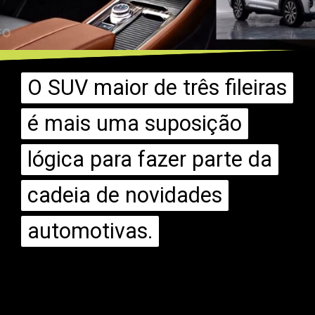
O SUV maior de três fileiras
O SUV maior de três fileiras
é mais uma suposição
é mais uma suposição
lógica para fazer parte da
lógica para fazer parte da
cadeia de novidades
cadeia de novidades
automotivas.
automotivas.