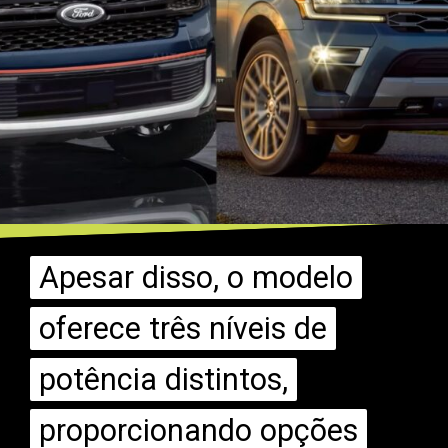
Apesar disso, o modelo
Apesar disso, o modelo
oferece três níveis de
oferece três níveis de
potência distintos,
potência distintos,
proporcionando opções
proporcionando opções