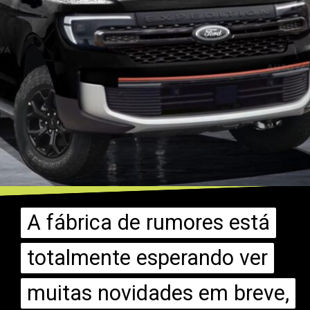
A fábrica de rumores está
A fábrica de rumores está
totalmente esperando ver
totalmente esperando ver
muitas novidades em breve,
muitas novidades em breve,