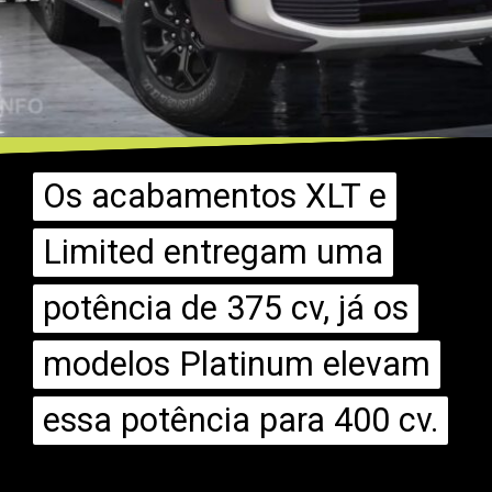
Os acabamentos XLT e
Os acabamentos XLT e
Limited entregam uma
Limited entregam uma
potência de 375 cv, já os
potência de 375 cv, já os
modelos Platinum elevam
modelos Platinum elevam
essa potência para 400 cv.
essa potência para 400 cv.