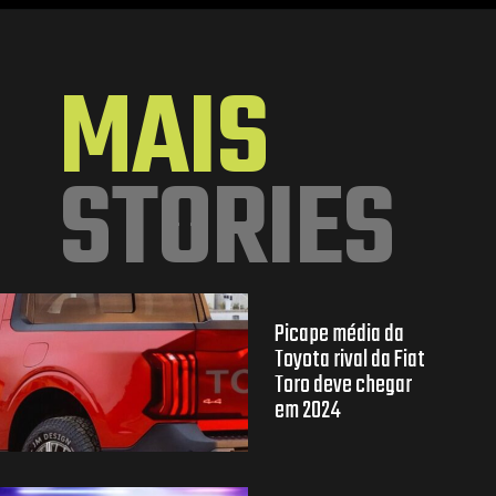
Opening
https://mundofixa.com.br/para-impactar-nova-geracao-de-suv-da-ford-surge-de-forma-magistral/
MAIS
STORIES
Picape média da
Toyota rival da Fiat
Toro deve chegar
em 2024