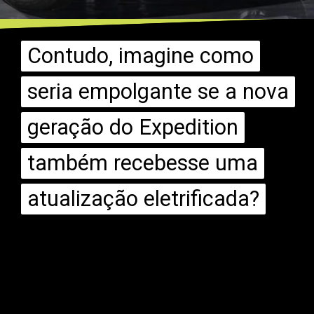
Contudo, imagine como
Contudo, imagine como
seria empolgante se a nova
seria empolgante se a nova
geração do Expedition
geração do Expedition
também recebesse uma
também recebesse uma
atualização eletrificada?
atualização eletrificada?