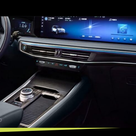
Opening
https://mundofixa.com.br/para-impactar-nova-geracao-de-suv-da-ford-surge-de-forma-magistral/