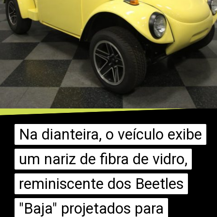
Na dianteira, o veículo exibe
Na dianteira, o veículo exibe
um nariz de fibra de vidro,
um nariz de fibra de vidro,
reminiscente dos Beetles
reminiscente dos Beetles
"Baja" projetados para
"Baja" projetados para