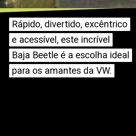
Rápido, divertido, excêntrico
Rápido, divertido, excêntrico
e acessível, este incrível
e acessível, este incrível
Baja Beetle é a escolha ideal
Baja Beetle é a escolha ideal
para os amantes da VW.
para os amantes da VW.