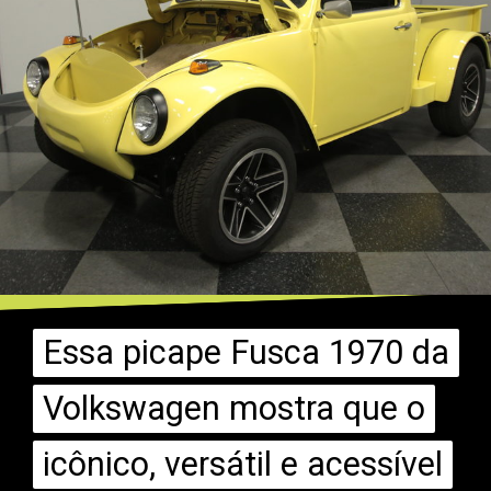
Essa picape Fusca 1970 da
Essa picape Fusca 1970 da
Volkswagen mostra que o
Volkswagen mostra que o
icônico, versátil e acessível
icônico, versátil e acessível