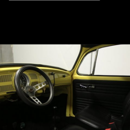
Opening
https://mundofixa.com.br/por-que-a-volkswagen-nunca-criou-uma-pickup-fusca-27-fotos/