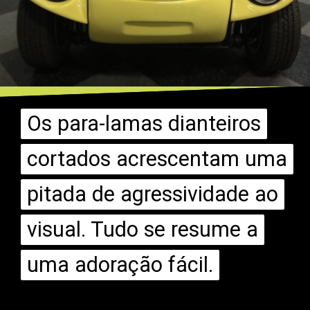
Os para-lamas dianteiros
Os para-lamas dianteiros
cortados acrescentam uma
cortados acrescentam uma
pitada de agressividade ao
pitada de agressividade ao
visual. Tudo se resume a
visual. Tudo se resume a
uma adoração fácil.
uma adoração fácil.