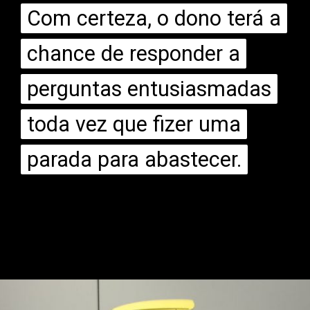
Com certeza, o dono terá a
Com certeza, o dono terá a
chance de responder a
chance de responder a
perguntas entusiasmadas
perguntas entusiasmadas
toda vez que fizer uma
toda vez que fizer uma
parada para abastecer.
parada para abastecer.
Opening
https://mundofixa.com.br/por-que-a-volkswagen-nunca-criou-uma-pickup-fusca-27-fotos/