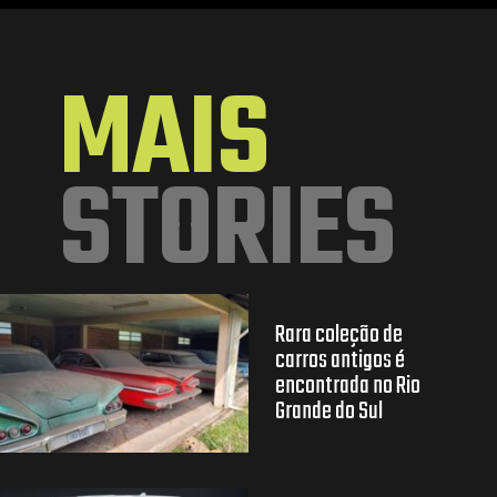
Opening
https://mundofixa.com.br/por-que-a-volkswagen-nunca-criou-uma-pickup-fusca-27-fotos/
MAIS
STORIES
Rara coleção de
carros antigos é
encontrada no Rio
Grande do Sul