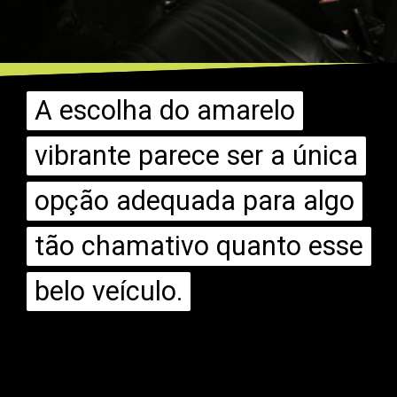
A escolha do amarelo
A escolha do amarelo
vibrante parece ser a única
vibrante parece ser a única
opção adequada para algo
opção adequada para algo
tão chamativo quanto esse
tão chamativo quanto esse
belo veículo.
belo veículo.