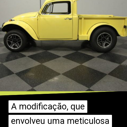
A modificação, que
A modificação, que
envolveu uma meticulosa
envolveu uma meticulosa