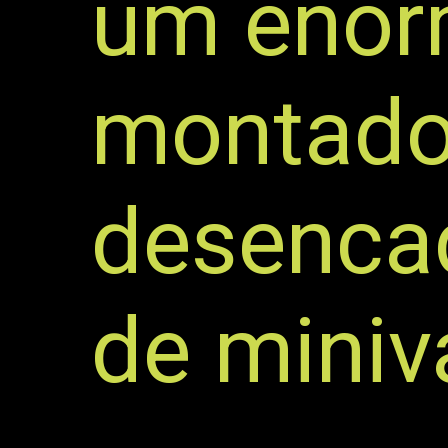
um enor
montador
desenca
de mini