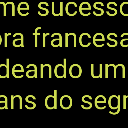
me sucesso
a francesa
deando u
vans do se