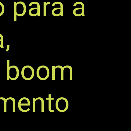
 para a
,
m boom
gmento