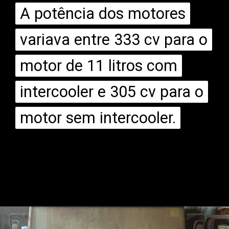
A potência dos motores
A potência dos motores
variava entre 333 cv para o
variava entre 333 cv para o
motor de 11 litros com
motor de 11 litros com
intercooler e 305 cv para o
intercooler e 305 cv para o
motor sem intercooler.
motor sem intercooler.
Opening
https://mundofixa.com.br/apos-29-anos-scania-112h-com-apenas-2681-km-rodados-e-encontrada-abandonada/