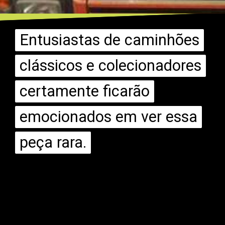
Entusiastas de caminhões
Entusiastas de caminhões
clássicos e colecionadores
clássicos e colecionadores
certamente ficarão
certamente ficarão
emocionados em ver essa
emocionados em ver essa
peça rara.
peça rara.