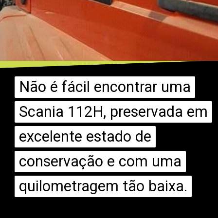
Não é fácil encontrar uma
Não é fácil encontrar uma
Scania 112H, preservada em
Scania 112H, preservada em
excelente estado de
excelente estado de
conservação e com uma
conservação e com uma
quilometragem tão baixa.
quilometragem tão baixa.