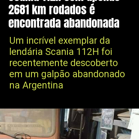
2681 km rodados é
encontrada abandonada
Um incrível exemplar da
lendária Scania 112H foi
recentemente descoberto
em um galpão abandonado
na Argentina