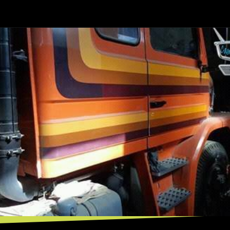
Opening
https://mundofixa.com.br/apos-29-anos-scania-112h-com-apenas-2681-km-rodados-e-encontrada-abandonada/