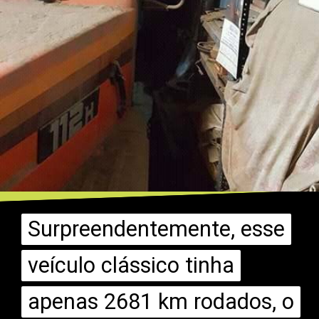
Surpreendentemente, esse
Surpreendentemente, esse
veículo clássico tinha
veículo clássico tinha
apenas 2681 km rodados, o
apenas 2681 km rodados, o