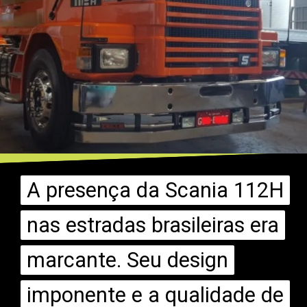
A presença da Scania 112H
A presença da Scania 112H
nas estradas brasileiras era
nas estradas brasileiras era
marcante. Seu design
marcante. Seu design
imponente e a qualidade de
imponente e a qualidade de