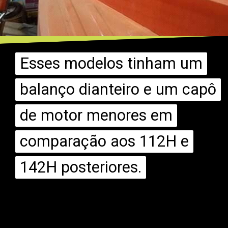
Esses modelos tinham um
Esses modelos tinham um
balanço dianteiro e um capô
balanço dianteiro e um capô
de motor menores em
de motor menores em
comparação aos 112H e
comparação aos 112H e
142H posteriores.
142H posteriores.