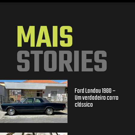
Opening
https://mundofixa.com.br/apos-29-anos-scania-112h-com-apenas-2681-km-rodados-e-encontrada-abandonada/
MAIS
STORIES
Ford Landau 1980 –
Um verdadeiro carro
clássico