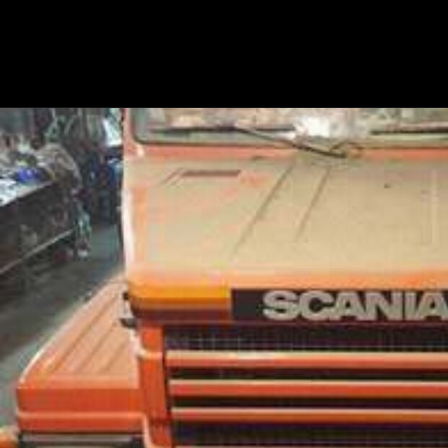
Opening
https://mundofixa.com.br/apos-29-anos-scania-112h-com-apenas-2681-km-rodados-e-encontrada-abandonada/