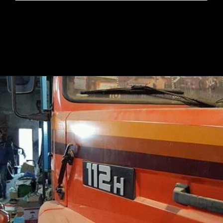
Opening
https://mundofixa.com.br/apos-29-anos-scania-112h-com-apenas-2681-km-rodados-e-encontrada-abandonada/