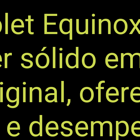
let Equino
r sólido e
iginal, ofe
s e desem