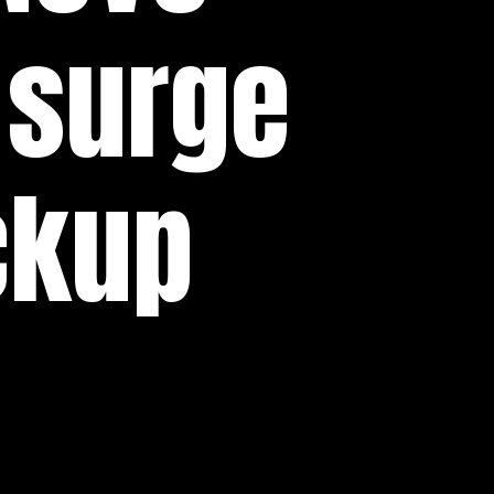
 surge
ckup