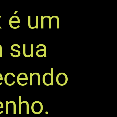
x é um
m sua
recendo
penho.