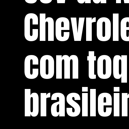
Chevrol
com toq
brasilei