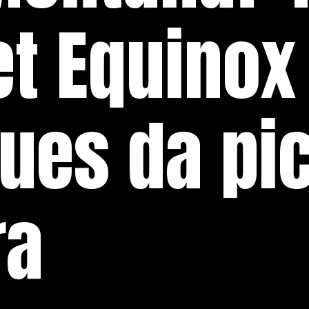
et Equinox
ues da pi
ra