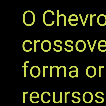
O Chevro
crossove
forma or
recurso