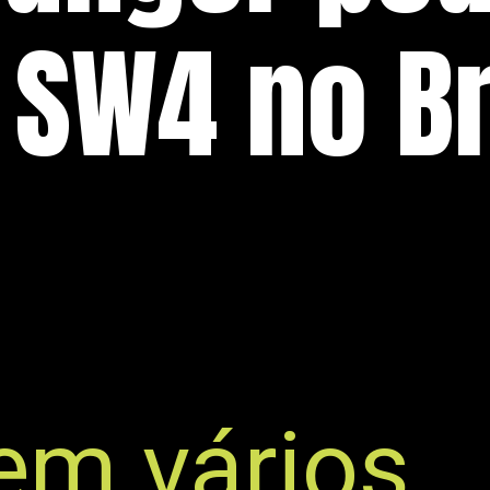
 SW4 no Br
em vários