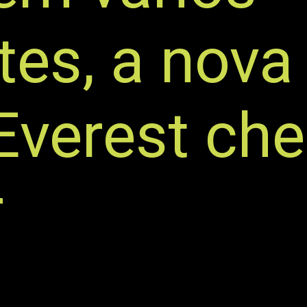
tes, a nova
Everest ch
r