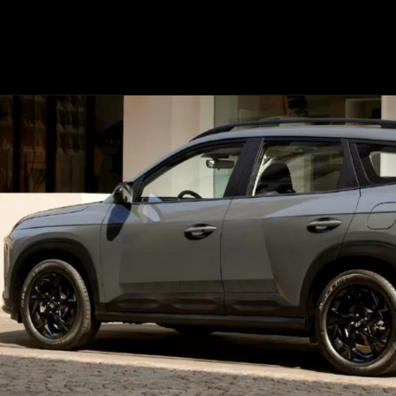
Opening
https://mundofixa.com.br/suv-que-vai-substituir-o-hyundai-ix35-impressiona-com-toque-de-modernidade/