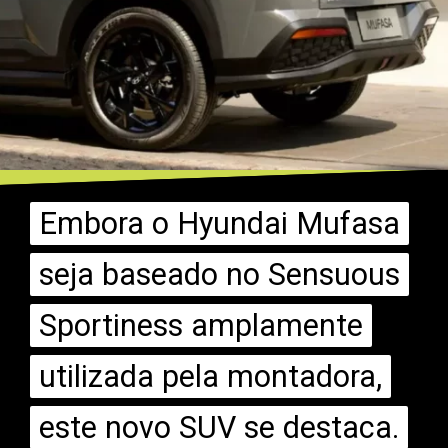
Embora o Hyundai Mufasa
Embora o Hyundai Mufasa
seja baseado no Sensuous
seja baseado no Sensuous
Sportiness amplamente
Sportiness amplamente
utilizada pela montadora,
utilizada pela montadora,
este novo SUV se destaca.
este novo SUV se destaca.