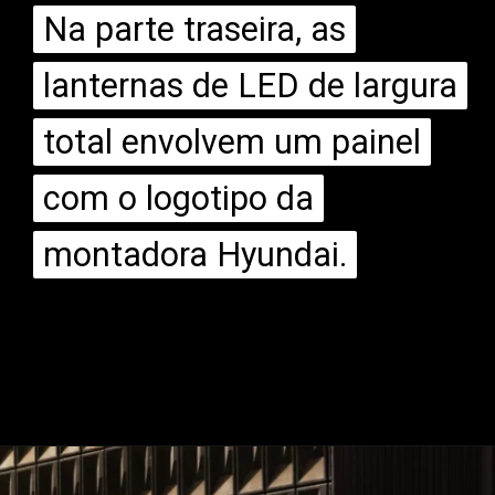
Na parte traseira, as
Na parte traseira, as
lanternas de LED de largura
lanternas de LED de largura
total envolvem um painel
total envolvem um painel
com o logotipo da
com o logotipo da
montadora Hyundai.
montadora Hyundai.
Opening
https://mundofixa.com.br/suv-que-vai-substituir-o-hyundai-ix35-impressiona-com-toque-de-modernidade/