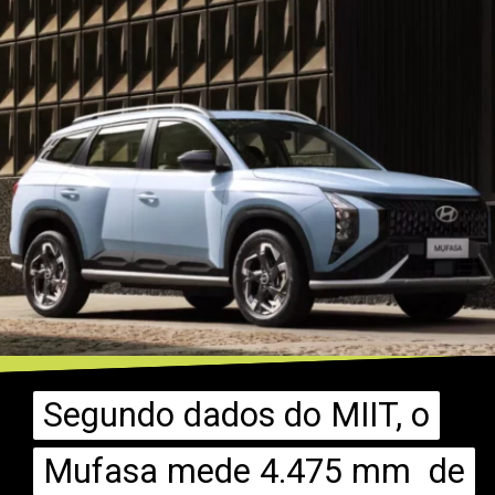
Segundo dados do MIIT, o
Segundo dados do MIIT, o
Mufasa mede 4.475 mm de
Mufasa mede 4.475 mm de