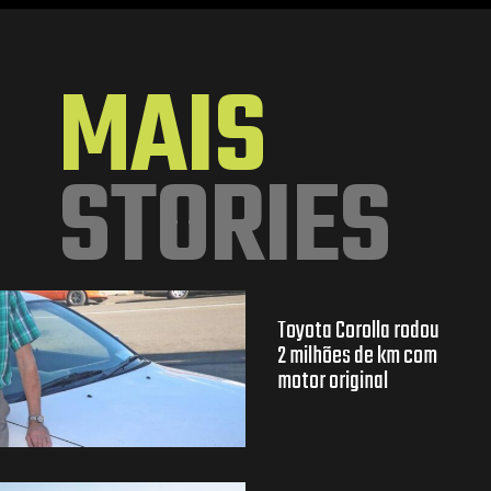
Opening
https://mundofixa.com.br/suv-que-vai-substituir-o-hyundai-ix35-impressiona-com-toque-de-modernidade/
MAIS
STORIES
Toyota Corolla rodou
2 milhões de km com
motor original