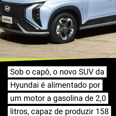
Sob o capô, o novo SUV da
Sob o capô, o novo SUV da
Hyundai é alimentado por
Hyundai é alimentado por
um motor a gasolina de 2,0
um motor a gasolina de 2,0
litros, capaz de produzir 158
litros, capaz de produzir 158