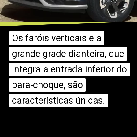
Os faróis verticais e a
Os faróis verticais e a
grande grade dianteira, que
grande grade dianteira, que
integra a entrada inferior do
integra a entrada inferior do
para-choque, são
para-choque, são
características únicas.
características únicas.