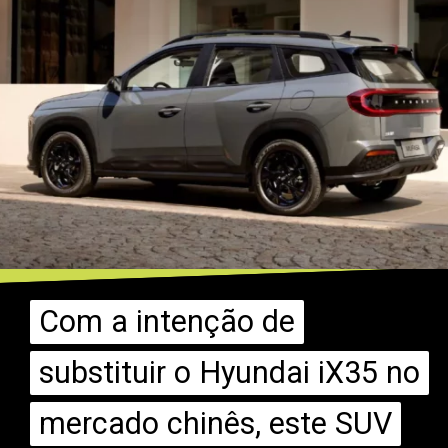
Com a intenção de
Com a intenção de
substituir o Hyundai iX35 no
substituir o Hyundai iX35 no
mercado chinês, este SUV
mercado chinês, este SUV