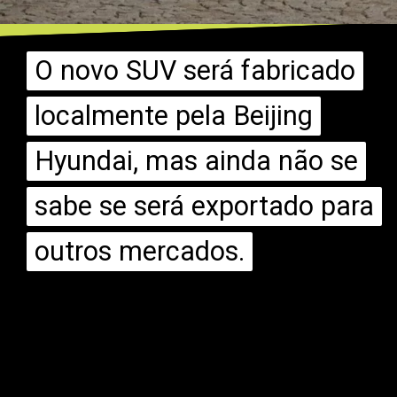
O novo SUV será fabricado
O novo SUV será fabricado
localmente pela Beijing
localmente pela Beijing
Hyundai, mas ainda não se
Hyundai, mas ainda não se
sabe se será exportado para
sabe se será exportado para
outros mercados.
outros mercados.