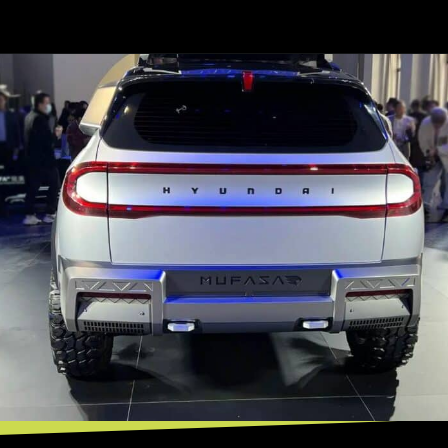
Opening
https://mundofixa.com.br/suv-que-vai-substituir-o-hyundai-ix35-impressiona-com-toque-de-modernidade/