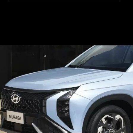
Opening
https://mundofixa.com.br/suv-que-vai-substituir-o-hyundai-ix35-impressiona-com-toque-de-modernidade/