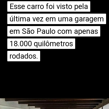
Esse carro foi visto pela
Esse carro foi visto pela
última vez em uma garagem
última vez em uma garagem
em São Paulo com apenas
em São Paulo com apenas
18.000 quilômetros
18.000 quilômetros
rodados.
rodados.
Opening
https://mundofixa.com.br/unico-no-brasil-lotus-omega-foi-visto-pela-ultima-vez-em-sp-com-apenas-18-mil-km-rodados/