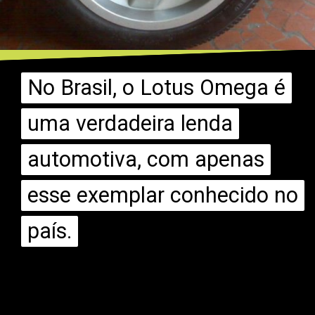
No Brasil, o Lotus Omega é
No Brasil, o Lotus Omega é
uma verdadeira lenda
uma verdadeira lenda
automotiva, com apenas
automotiva, com apenas
esse exemplar conhecido no
esse exemplar conhecido no
país.
país.