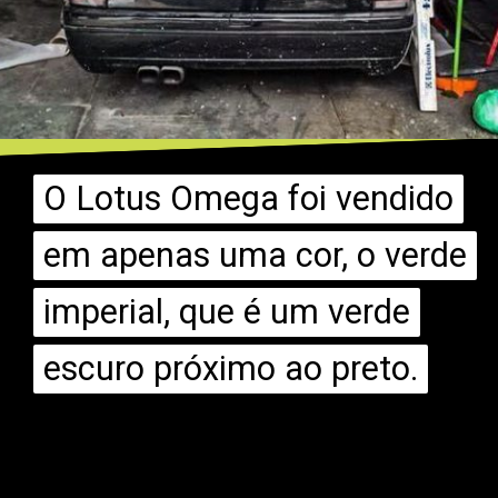
O Lotus Omega foi vendido
O Lotus Omega foi vendido
em apenas uma cor, o verde
em apenas uma cor, o verde
imperial, que é um verde
imperial, que é um verde
escuro próximo ao preto.
escuro próximo ao preto.