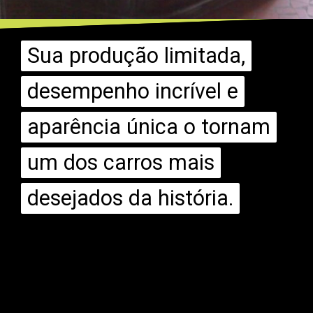
Sua produção limitada,
Sua produção limitada,
desempenho incrível e
desempenho incrível e
aparência única o tornam
aparência única o tornam
um dos carros mais
um dos carros mais
desejados da história.
desejados da história.