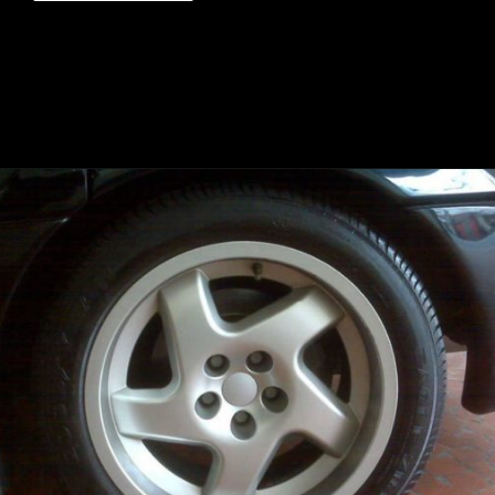
Opening
https://mundofixa.com.br/unico-no-brasil-lotus-omega-foi-visto-pela-ultima-vez-em-sp-com-apenas-18-mil-km-rodados/