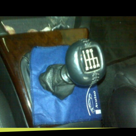
Opening
https://mundofixa.com.br/unico-no-brasil-lotus-omega-foi-visto-pela-ultima-vez-em-sp-com-apenas-18-mil-km-rodados/