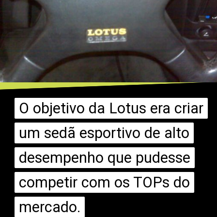
O objetivo da Lotus era criar
O objetivo da Lotus era criar
um sedã esportivo de alto
um sedã esportivo de alto
desempenho que pudesse
desempenho que pudesse
competir com os TOPs do
competir com os TOPs do
mercado.
mercado.