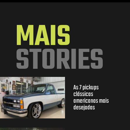
Opening
https://mundofixa.com.br/unico-no-brasil-lotus-omega-foi-visto-pela-ultima-vez-em-sp-com-apenas-18-mil-km-rodados/
MAIS
STORIES
As 7 pickups
clássicas
americanas mais
desejadas