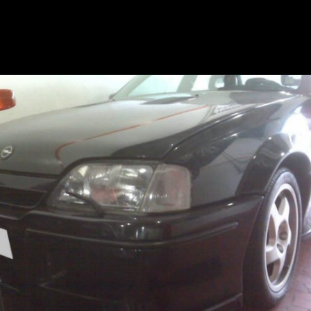
Opening
https://mundofixa.com.br/unico-no-brasil-lotus-omega-foi-visto-pela-ultima-vez-em-sp-com-apenas-18-mil-km-rodados/