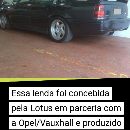
Essa lenda foi concebida
Essa lenda foi concebida
pela Lotus em parceria com
pela Lotus em parceria com
a Opel/Vauxhall e produzido
a Opel/Vauxhall e produzido