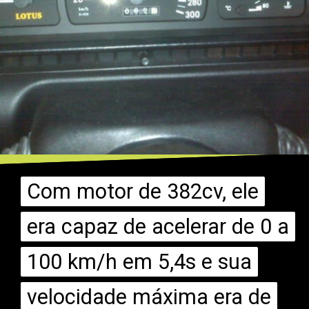
Com motor de 382cv, ele
Com motor de 382cv, ele
era capaz de acelerar de 0 a
era capaz de acelerar de 0 a
100 km/h em 5,4s e sua
100 km/h em 5,4s e sua
velocidade máxima era de
velocidade máxima era de