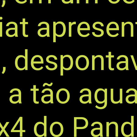
iat apresen
, desponta
 a tão agu
4x4 do Pan