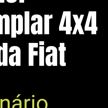
mplar 4x4
da Fiat
nário