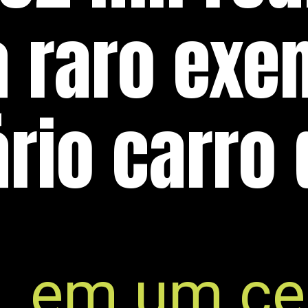
 raro exe
rio carro 
, em um ce