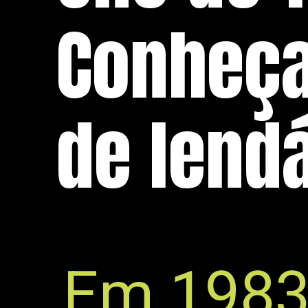
Conheça
de lendá
Em 1983