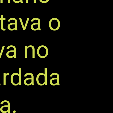
tava o
va no
ardada
da.