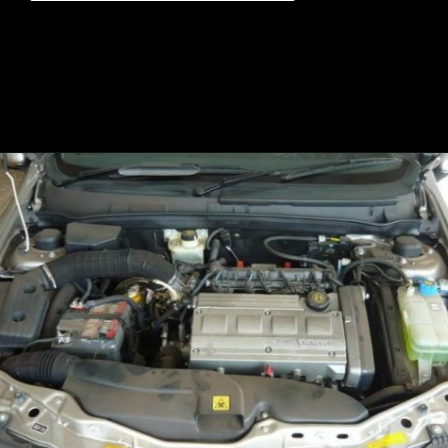
Opening
https://mundofixa.com.br/viuva-guarda-marea-weekeend-0km-por-13-anos-na-garagem-18-fotos/