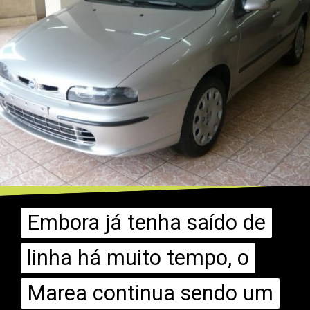
Embora já tenha saído de
Embora já tenha saído de
linha há muito tempo, o
linha há muito tempo, o
Marea continua sendo um
Marea continua sendo um