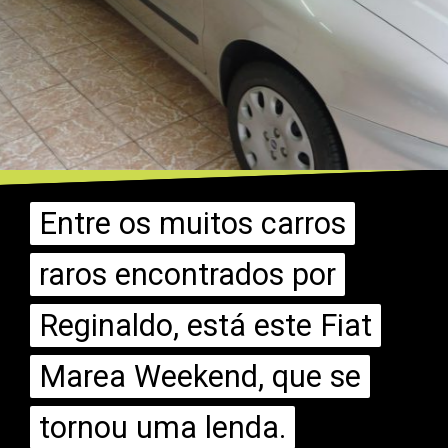
Entre os muitos carros
Entre os muitos carros
raros encontrados por
raros encontrados por
Reginaldo, está este Fiat
Reginaldo, está este Fiat
Marea Weekend, que se
Marea Weekend, que se
tornou uma lenda.
tornou uma lenda.