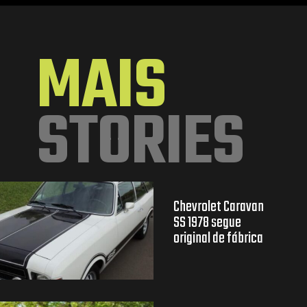
Opening
https://mundofixa.com.br/viuva-guarda-marea-weekeend-0km-por-13-anos-na-garagem-18-fotos/
MAIS
STORIES
Chevrolet Caravan
SS 1978 segue
original de fábrica