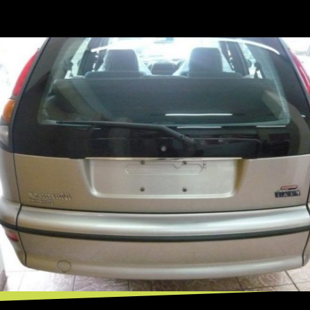
Opening
https://mundofixa.com.br/viuva-guarda-marea-weekeend-0km-por-13-anos-na-garagem-18-fotos/