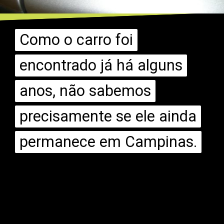
Como o carro foi
Como o carro foi
encontrado já há alguns
encontrado já há alguns
anos, não sabemos
anos, não sabemos
precisamente se ele ainda
precisamente se ele ainda
permanece em Campinas.
permanece em Campinas.