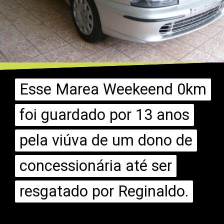
Esse Marea Weekeend 0km
Esse Marea Weekeend 0km
foi guardado por 13 anos
foi guardado por 13 anos
pela viúva de um dono de
pela viúva de um dono de
concessionária até ser
concessionária até ser
resgatado por Reginaldo.
resgatado por Reginaldo.