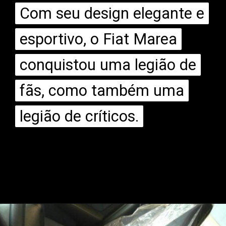
Com seu design elegante e
Com seu design elegante e
esportivo, o Fiat Marea
esportivo, o Fiat Marea
conquistou uma legião de
conquistou uma legião de
fãs, como também uma
fãs, como também uma
legião de críticos.
legião de críticos.
Opening
https://mundofixa.com.br/viuva-guarda-marea-weekeend-0km-por-13-anos-na-garagem-18-fotos/