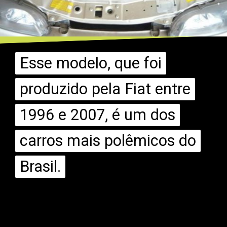
Esse modelo, que foi
Esse modelo, que foi
produzido pela Fiat entre
produzido pela Fiat entre
1996 e 2007, é um dos
1996 e 2007, é um dos
carros mais polêmicos do
carros mais polêmicos do
Brasil.
Brasil.