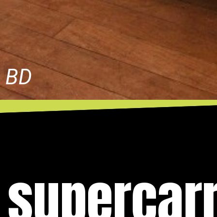
, BD
O supercar