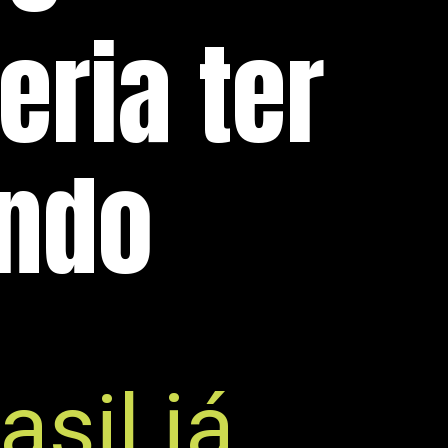
eria ter
ndo
sil já