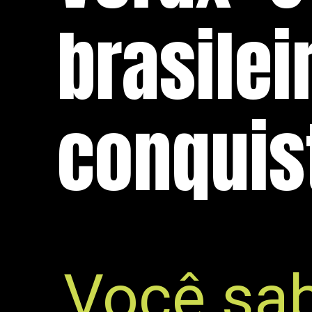
brasilei
conquis
Você sab