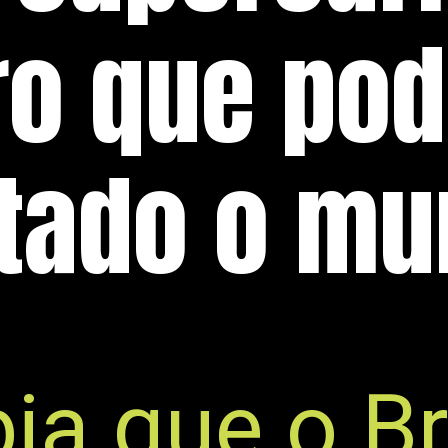
ro que pod
tado o mu
ia que o Bra