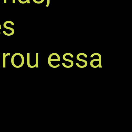
es
rou essa