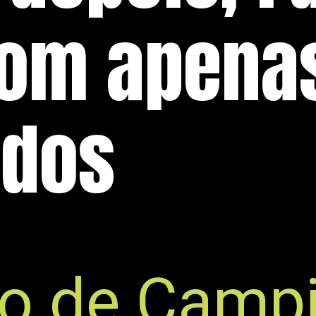
om apenas
ados
o de Campi