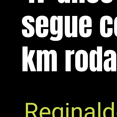
segue c
km rod
Reginald