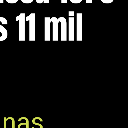
 11 mil
nas,