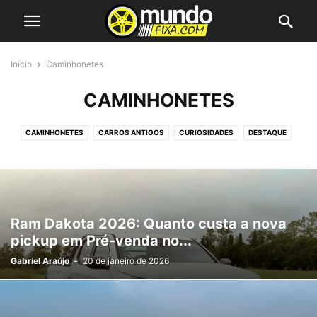
Início
Caminhonetes
CAMINHONETES
CAMINHONETES
CARROS ANTIGOS
CURIOSIDADES
DESTAQUE
MÁQUINAS PESADAS
REBAIXADOS
SUVS
ÚLTIMAS NOTÍCIAS
Ram Dakota 2026: Quanto custa a nova
pickup em Pré-venda no...
Gabriel Araújo
-
20 de janeiro de 2026