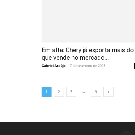
Em alta: Chery já exporta mais do
que vende no mercado...
Gabriel Araújo
-
7 de setembro de 2025
...
1
2
3
9