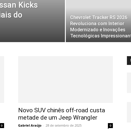
ssan Kicks
iais do
Chevrolet Tracker RS 2026
Revoluciona com Interior
Modernizado e Inovações
Tecnológicas Impressionan
Novo SUV chinês off-road custa
metade de um Jeep Wrangler
Gabriel Araújo
-
28 de setembro de 2025
0
0