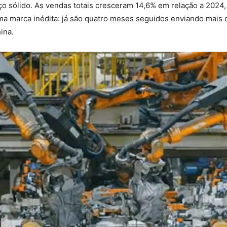
o sólido. As vendas totais cresceram 14,6% em relação a 2024
 marca inédita: já são quatro meses seguidos enviando mais d
ina.