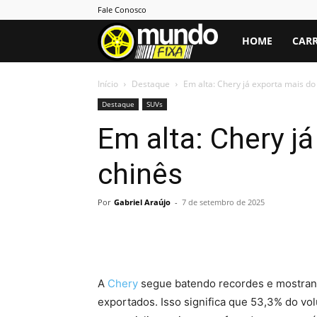
Fale Conosco
Mundo
HOME
CARR
Fixa
Início
Destaque
Em alta: Chery já exporta mais d
Destaque
SUVs
Em alta: Chery j
chinês
Por
Gabriel Araújo
-
7 de setembro de 2025
A
Chery
segue batendo recordes e mostrand
exportados. Isso significa que 53,3% do volu