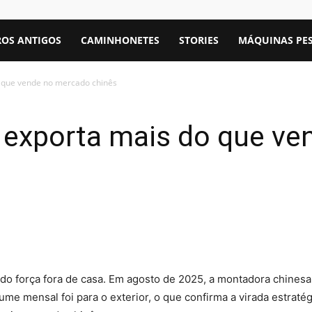
OS ANTIGOS
CAMINHONETES
STORIES
MÁQUINAS PE
o que vende no mercado chinês
á exporta mais do que v
o força fora de casa. Em agosto de 2025, a montadora chines
me mensal foi para o exterior, o que confirma a virada estratég