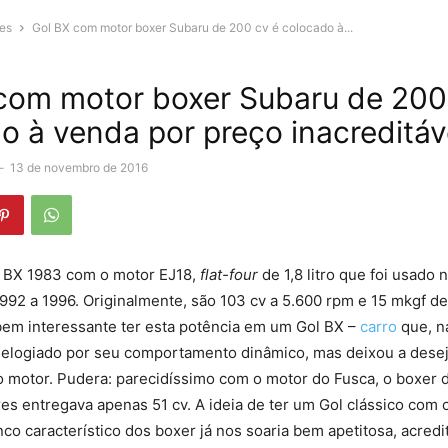
es
Gol BX com motor boxer Subaru de 200 cv é colocado à...
com motor boxer Subaru de 200
o à venda por preço inacreditáv
-
13 de novembro de 2016
 BX 1983 com o motor EJ18,
flat-four
de 1,8 litro que foi usado
992 a 1996. Originalmente, são 103 cv a 5.600 rpm e 15 mkgf de
 bem interessante ter esta potência em um Gol BX –
carro
que, n
i elogiado por seu comportamento dinâmico, mas deixou a desej
motor. Pudera: parecidíssimo com o motor do Fusca, o boxer de
es entregava apenas 51 cv. A ideia de ter um Gol clássico com 
nco característico dos boxer já nos soaria bem apetitosa, acredit