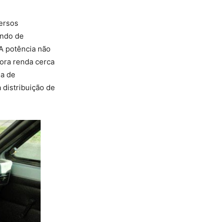
versos
ando de
 A potência não
gora renda cerca
ma de
distribuição de