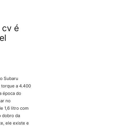
 cv é
el
 no Subaru
 torque a 4.400
a época do
ar no
 1,6 litro com
o dobro da
e, ele existe e