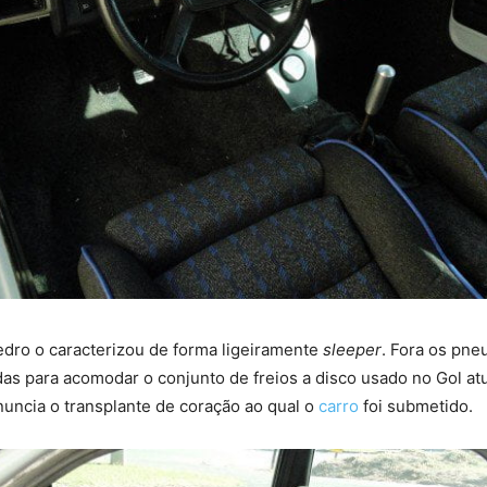
edro o caracterizou de forma ligeiramente
sleeper
. Fora os pne
as para acomodar o conjunto de freios a disco usado no Gol atu
nuncia o transplante de coração ao qual o
carro
foi submetido.