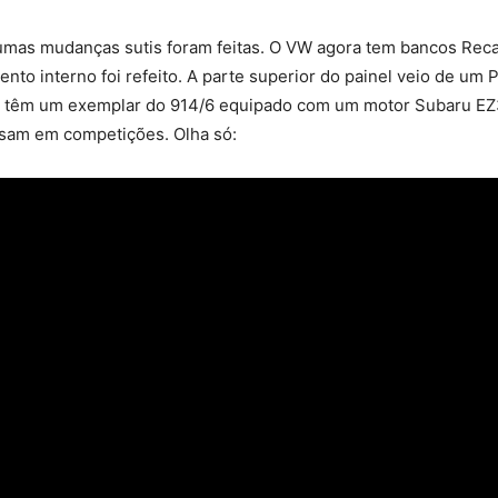
gumas mudanças sutis foram feitas. O VW agora tem bancos Reca
ento interno foi refeito. A parte superior do painel veio de um
i têm um exemplar do 914/6 equipado com um motor Subaru EZ3
usam em competições. Olha só: