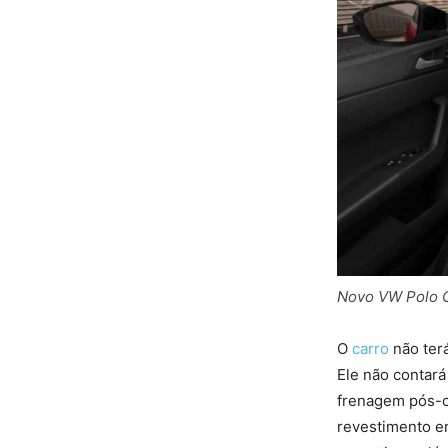
Novo VW Polo G
O
carro
não ter
Ele não contar
frenagem pós-co
revestimento em