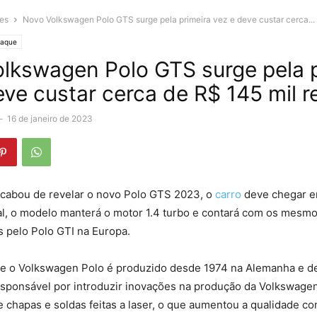
es
Novo Volkswagen Polo GTS surge pela primeira vez e deve custar cerca...
taque
lkswagen Polo GTS surge pela p
eve custar cerca de R$ 145 mil r
-
16 de janeiro de 2023
cabou de revelar o novo Polo GTS 2023, o
carro
deve chegar e
l, o modelo manterá o motor 1.4 turbo e contará com os mesmo
os pelo Polo GTI na Europa.
ue o Volkswagen Polo é produzido desde 1974 na Alemanha e 
 responsável por introduzir inovações na produção da Volkswagen 
 chapas e soldas feitas a laser, o que aumentou a qualidade con