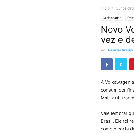
Início
Curiosidad
Curiosidades
Des
Novo Vo
vez e d
Por
Gabriel Araújo
A Volkswagen a
consumidor fina
Matrix utilizad
Vale lembrar q
Brasil. Ele foi
como o corte de