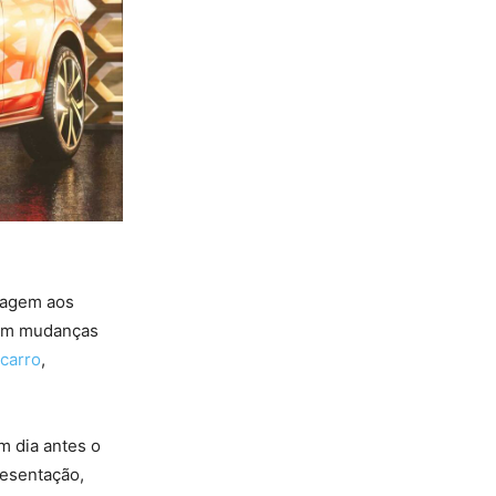
nagem aos
com mudanças
carro
,
m dia antes o
resentação,