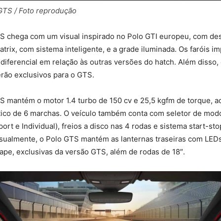
TS / Foto reprodução
S chega com um visual inspirado no Polo GTI europeu, com de
atrix, com sistema inteligente, e a grade iluminada. Os faróis i
diferencial em relação às outras versões do hatch. Além disso,
rão exclusivos para o GTS.
S mantém o motor 1.4 turbo de 150 cv e 25,5 kgfm de torque, a
ico de 6 marchas. O veículo também conta com seletor de mo
port e Individual), freios a disco nas 4 rodas e sistema start-st
sualmente, o Polo GTS mantém as lanternas traseiras com LEDs
ape, exclusivas da versão GTS, além de rodas de 18″.