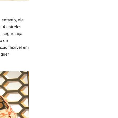
 entanto, ele
o 4 estrelas
de segurança
to de
ção flexível em
lquer