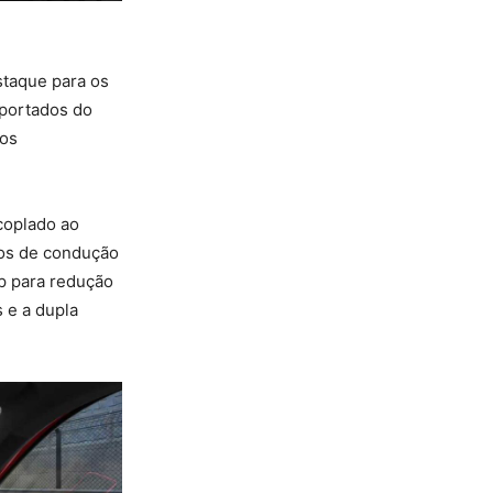
staque para os
mportados do
 os
coplado ao
dos de condução
op para redução
 e a dupla