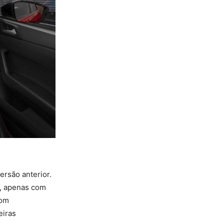
rsão anterior.
a, apenas com
com
eiras