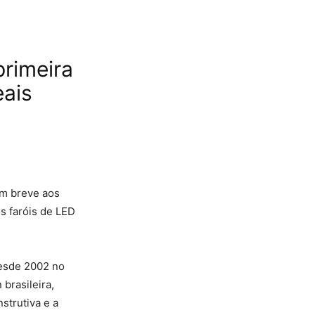
rimeira
eais
m breve aos
s faróis de LED
desde 2002 no
brasileira,
strutiva e a