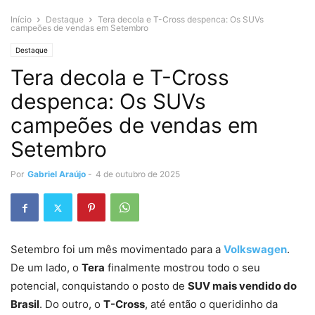
Início
Destaque
Tera decola e T-Cross despenca: Os SUVs
campeões de vendas em Setembro
Destaque
Tera decola e T-Cross
despenca: Os SUVs
campeões de vendas em
Setembro
Por
Gabriel Araújo
-
4 de outubro de 2025
Setembro foi um mês movimentado para a
Volkswagen
.
De um lado, o
Tera
finalmente mostrou todo o seu
potencial, conquistando o posto de
SUV mais vendido do
Brasil
. Do outro, o
T-Cross
, até então o queridinho da