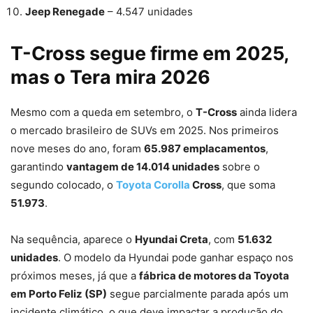
Jeep Renegade
– 4.547 unidades
T-Cross segue firme em 2025,
mas o Tera mira 2026
Mesmo com a queda em setembro, o
T-Cross
ainda lidera
o mercado brasileiro de SUVs em 2025. Nos primeiros
nove meses do ano, foram
65.987 emplacamentos
,
garantindo
vantagem de 14.014 unidades
sobre o
segundo colocado, o
Toyota Corolla
Cross
, que soma
51.973
.
Na sequência, aparece o
Hyundai Creta
, com
51.632
unidades
. O modelo da Hyundai pode ganhar espaço nos
próximos meses, já que a
fábrica de motores da Toyota
em Porto Feliz (SP)
segue parcialmente parada após um
incidente climático, o que deve impactar a produção do