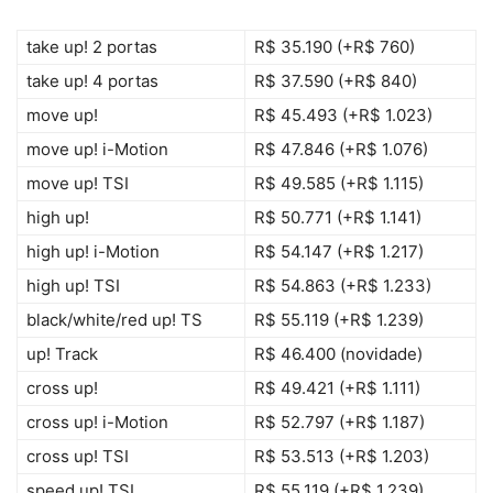
take up! 2 portas
R$ 35.190 (+R$ 760)
take up! 4 portas
R$ 37.590 (+R$ 840)
move up!
R$ 45.493 (+R$ 1.023)
move up! i-Motion
R$ 47.846 (+R$ 1.076)
move up! TSI
R$ 49.585 (+R$ 1.115)
high up!
R$ 50.771 (+R$ 1.141)
high up! i-Motion
R$ 54.147 (+R$ 1.217)
high up! TSI
R$ 54.863 (+R$ 1.233)
black/white/red up! TS
R$ 55.119 (+R$ 1.239)
up! Track
R$ 46.400 (novidade)
cross up!
R$ 49.421 (+R$ 1.111)
cross up! i-Motion
R$ 52.797 (+R$ 1.187)
cross up! TSI
R$ 53.513 (+R$ 1.203)
speed up! TSI
R$ 55.119 (+R$ 1.239)