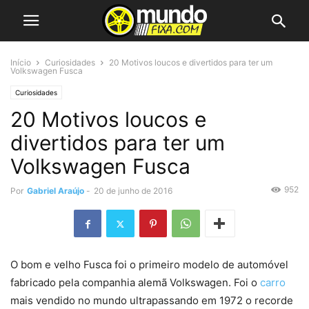
Início
Curiosidades
20 Motivos loucos e divertidos para ter um
Volkswagen Fusca
Curiosidades
20 Motivos loucos e
divertidos para ter um
Volkswagen Fusca
952
Por
Gabriel Araújo
-
20 de junho de 2016
O bom e velho Fusca foi o primeiro modelo de automóvel
fabricado pela companhia alemã Volkswagen. Foi o
carro
mais vendido no mundo ultrapassando em 1972 o recorde