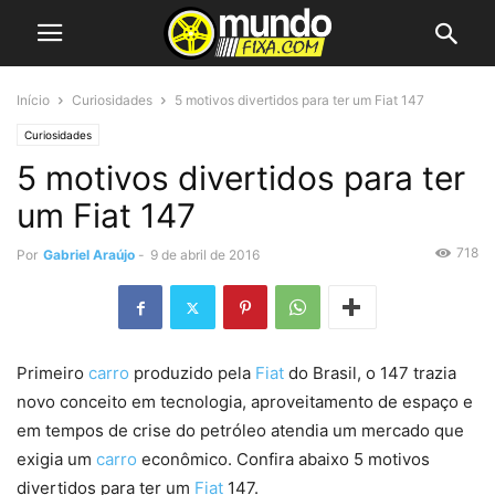
Início
Curiosidades
5 motivos divertidos para ter um Fiat 147
Curiosidades
5 motivos divertidos para ter
um Fiat 147
718
Por
Gabriel Araújo
-
9 de abril de 2016
Primeiro
carro
produzido pela
Fiat
do Brasil, o 147 trazia
novo conceito em tecnologia, aproveitamento de espaço e
em tempos de crise do petróleo atendia um mercado que
exigia um
carro
econômico. Confira abaixo 5 motivos
divertidos para ter um
Fiat
147.