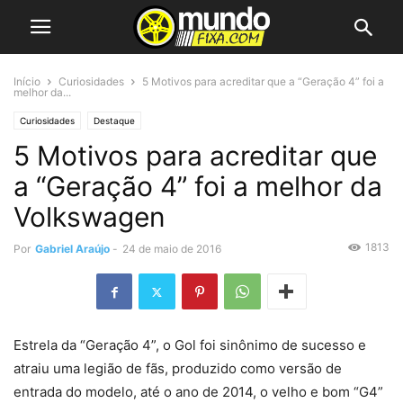
Início
Curiosidades
5 Motivos para acreditar que a “Geração 4” foi a
melhor da...
Curiosidades
Destaque
5 Motivos para acreditar que
a “Geração 4” foi a melhor da
Volkswagen
1813
Por
Gabriel Araújo
-
24 de maio de 2016
Estrela da “Geração 4”, o Gol foi sinônimo de sucesso e
atraiu uma legião de fãs, produzido como versão de
entrada do modelo, até o ano de 2014, o velho e bom “G4”