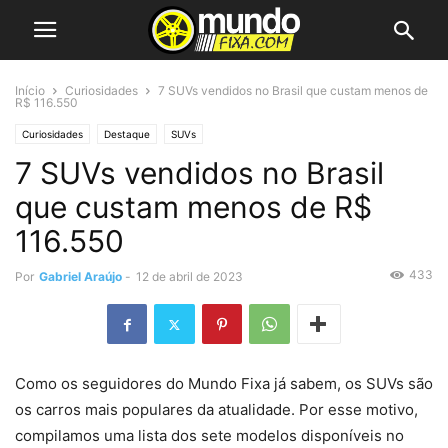
Início
Curiosidades
7 SUVs vendidos no Brasil que custam menos de
R$ 116.550
Curiosidades
Destaque
SUVs
7 SUVs vendidos no Brasil
que custam menos de R$
116.550
433
Por
Gabriel Araújo
-
12 de abril de 2023
Como os seguidores do Mundo Fixa já sabem, os SUVs são
os carros mais populares da atualidade. Por esse motivo,
compilamos uma lista dos sete modelos disponíveis no