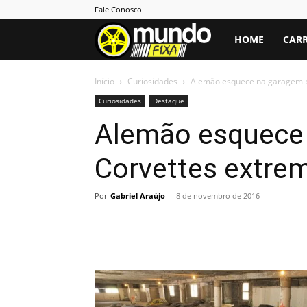
Fale Conosco
Mundo
HOME
CARR
Fixa
Início
Curiosidades
Alemão esquece na garagem p
Curiosidades
Destaque
Alemão esquece 
Corvettes extre
Por
Gabriel Araújo
-
8 de novembro de 2016