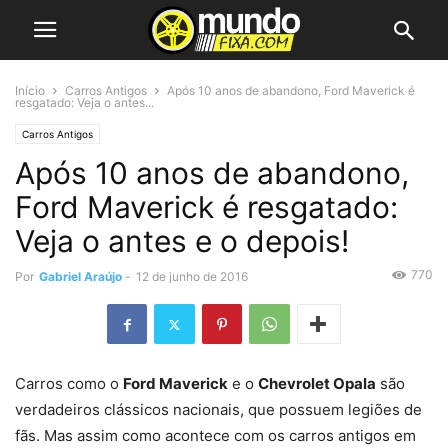
Início
Carros Antigos
Após 10 anos de abandono, Ford Maverick é
resgatado: Veja o antes...
Carros Antigos
Após 10 anos de abandono,
Ford Maverick é resgatado:
Veja o antes e o depois!
770
Por
Gabriel Araújo
-
12 de junho de 2016
Carros como o
Ford Maverick
e o
Chevrolet Opala
são
verdadeiros clássicos nacionais, que possuem legiões de
fãs. Mas assim como acontece com os carros antigos em