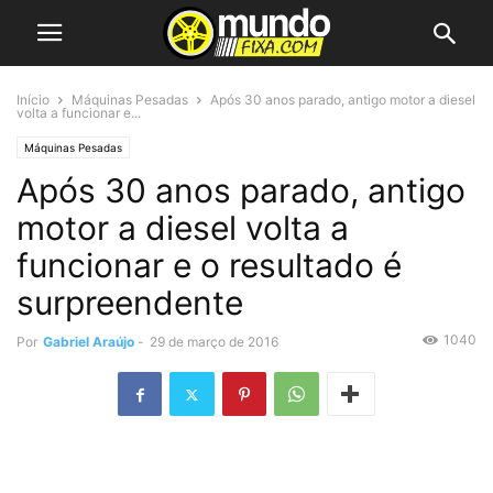
Início
Máquinas Pesadas
Após 30 anos parado, antigo motor a diesel
volta a funcionar e...
Máquinas Pesadas
Após 30 anos parado, antigo
motor a diesel volta a
funcionar e o resultado é
surpreendente
1040
Por
Gabriel Araújo
-
29 de março de 2016