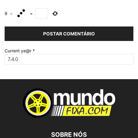
9
−
=
Current ye@r
*
SOBRE NÓS