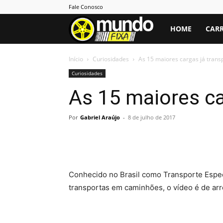
Fale Conosco
Mundo
HOME
CARR
Fixa
Início
Curiosidades
As 15 maiores cargas já tran
Curiosidades
As 15 maiores c
Por
Gabriel Araújo
-
8 de julho de 2017
Conhecido no Brasil como Transporte Espec
transportas em caminhões, o vídeo é de arr