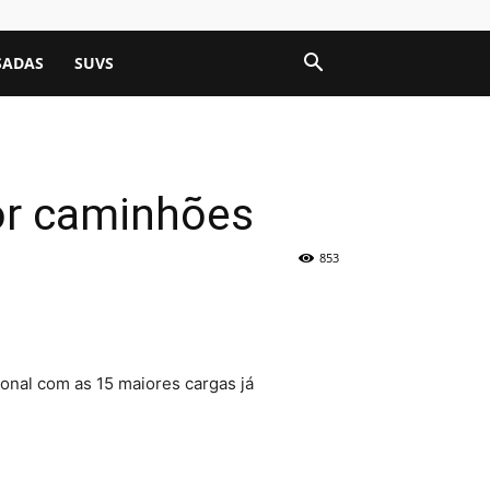
SADAS
SUVS
or caminhões
853
onal com as 15 maiores cargas já