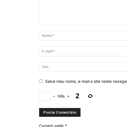
Salve meu nome, e-mail e site neste naveg
−
três
=
Current ye@r
*