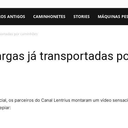
OS ANTIGOS
CAMINHONETES
STORIES
MÁQUINAS PE
sportadas por caminhões
argas já transportadas p
ial, os parceiros do Canal Lentrius montaram um vídeo sensaci
epiar: