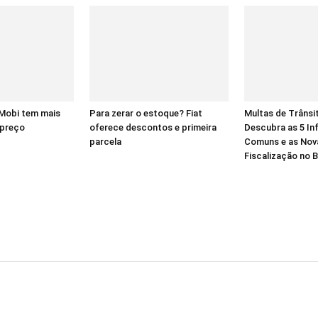
 Mobi tem mais
Para zerar o estoque? Fiat
Multas de Trânsi
 preço
oferece descontos e primeira
Descubra as 5 In
parcela
Comuns e as Nov
Fiscalização no B