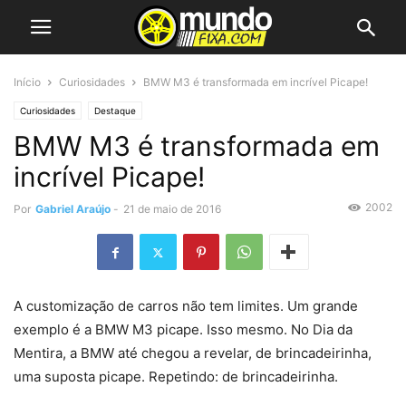
Início
Curiosidades
BMW M3 é transformada em incrível Picape!
Curiosidades
Destaque
BMW M3 é transformada em
incrível Picape!
2002
Por
Gabriel Araújo
-
21 de maio de 2016
A customização de carros não tem limites. Um grande
exemplo é a BMW M3 picape. Isso mesmo. No Dia da
Mentira, a BMW até chegou a revelar, de brincadeirinha,
uma suposta picape. Repetindo: de brincadeirinha.