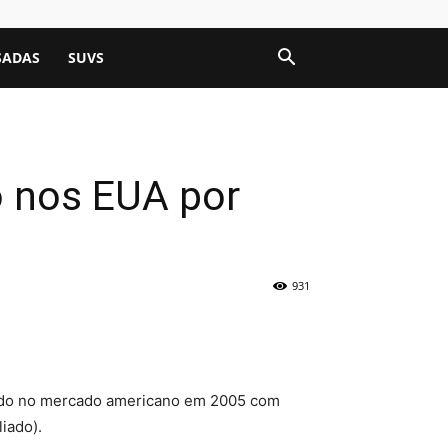
SADAS
SUVS
o nos EUA por
931
nçado no mercado americano em 2005 com
iado).