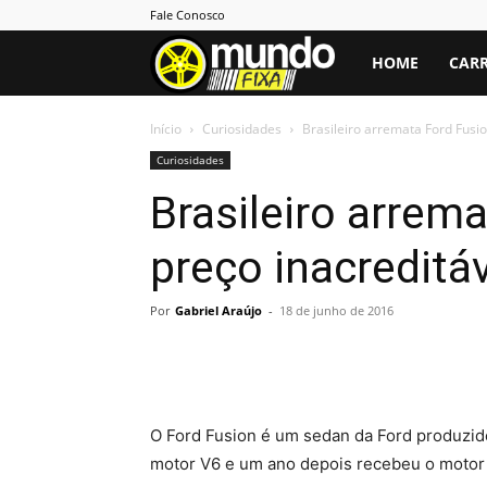
Fale Conosco
Mundo
HOME
CARR
Fixa
Início
Curiosidades
Brasileiro arremata Ford Fusio
Curiosidades
Brasileiro arrem
preço inacreditáv
Por
Gabriel Araújo
-
18 de junho de 2016
O Ford Fusion é um sedan da Ford produzid
motor V6 e um ano depois recebeu o motor