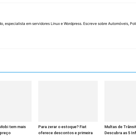
do, especialista em servidores Linux e Wordpress. Escreve sobre Automóveis, Polí
 Mobi tem mais
Para zerar o estoque? Fiat
Multas de Trânsi
 preço
oferece descontos e primeira
Descubra as 5 In