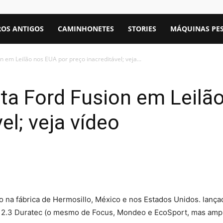
OS ANTIGOS
CAMINHONETES
STORIES
MÁQUINAS PE
n em Leilão nos EUA por preço inacreditável; veja...
ata Ford Fusion em Leilã
el; veja vídeo
o na fábrica de Hermosillo, México e nos Estados Unidos. la
 2.3 Duratec (o mesmo de Focus, Mondeo e EcoSport, mas ampl