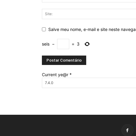
Salve meu nome, e-mail e site neste naveg
seis
−
=
3
Current ye@r
*