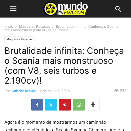
Início
Máquinas Pesadas
Brutalidade infinita: Conheça o Scania
mais monstruoso (com V8, seis turbos e...
Máquinas Pesadas
Brutalidade infinita: Conheça
o Scania mais monstruoso
(com V8, seis turbos e
2.190cv)!
934
Por
Gabriel Araújo
-
2 de maio de 2016
Agora é o momento de mostrarmos um caminhão
realmente esplêndido, o Scania Svempa Chimera, que é o