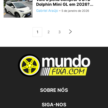
Dolphin Mini GL em 2026?...
Gabriel Araújo
-
5 de janeiro de 2026
1
2
3
SOBRE NÓS
SIGA-NOS