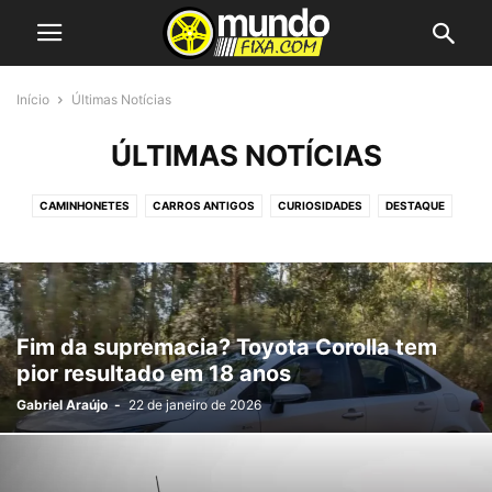
Início
Últimas Notícias
ÚLTIMAS NOTÍCIAS
CAMINHONETES
CARROS ANTIGOS
CURIOSIDADES
DESTAQUE
MÁQUINAS PESADAS
REBAIXADOS
SUVS
ÚLTIMAS NOTÍCIAS
Fim da supremacia? Toyota Corolla tem
pior resultado em 18 anos
Gabriel Araújo
-
22 de janeiro de 2026