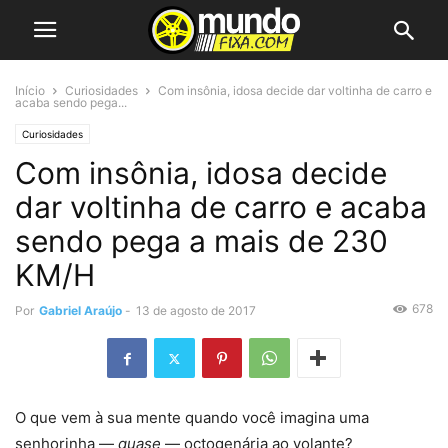
Início
Curiosidades
Com insônia, idosa decide dar voltinha de carro e
acaba sendo pega...
Curiosidades
Com insônia, idosa decide
dar voltinha de carro e acaba
sendo pega a mais de 230
KM/H
678
Por
Gabriel Araújo
-
13 de agosto de 2017
O que vem à sua mente quando você imagina uma
senhorinha —
quase
— octogenária ao volante?