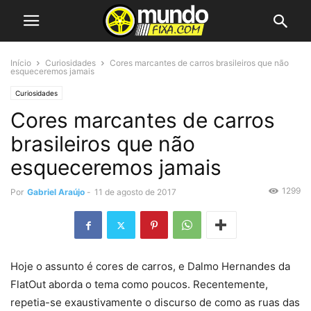
Início
Curiosidades
Cores marcantes de carros brasileiros que não
esqueceremos jamais
Curiosidades
Cores marcantes de carros
brasileiros que não
esqueceremos jamais
1299
Por
Gabriel Araújo
-
11 de agosto de 2017
Hoje o assunto é cores de carros, e Dalmo Hernandes da
FlatOut aborda o tema como poucos. Recentemente,
repetia-se exaustivamente o discurso de como as ruas das