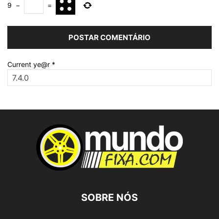
9
−
=
Current ye@r
*
SOBRE NÓS