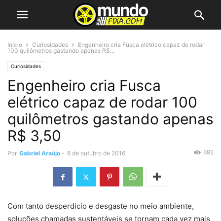
Início
Curiosidades
Engenheiro cria Fusca elétrico capaz de rodar
100 quilômetros gastando apenas R$...
Curiosidades
Engenheiro cria Fusca
elétrico capaz de rodar 100
quilômetros gastando apenas
R$ 3,50
692
Por
Gabriel Araújo
-
8 de outubro de 2016
Com tanto desperdício e desgaste no meio ambiente,
soluções chamadas sustentáveis se tornam cada vez mais